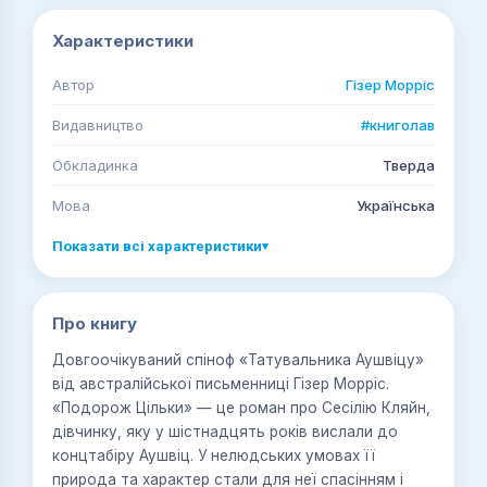
Характеристики
Автор
Гізер Морріс
Видавництво
#книголав
Обкладинка
Тверда
Мова
Українська
Показати всі характеристики
▾
Про книгу
Довгоочікуваний спіноф «Татувальника Аушвіцу»
від австралійської письменниці Гізер Морріс.
«Подорож Цільки» — це роман про Сесілію Кляйн,
дівчинку, яку у шістнадцять років вислали до
концтабіру Аушвіц. У нелюдських умовах її
природа та характер стали для неї спасінням і