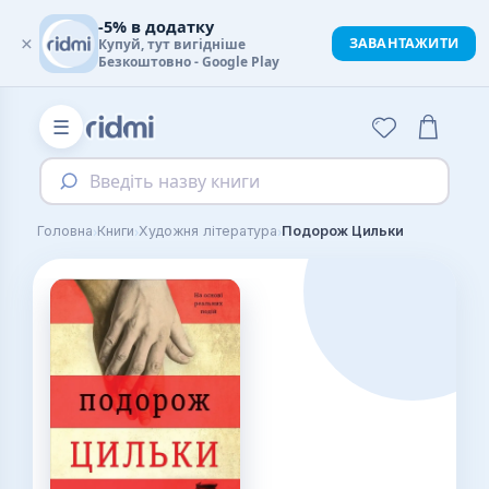
-5% в додатку
×
ЗАВАНТАЖИТИ
Купуй, тут вигідніше
Безкоштовно - Google Play
☰
Введіть назву книги
›
›
›
Головна
Книги
Художня література
Подорож Цильки