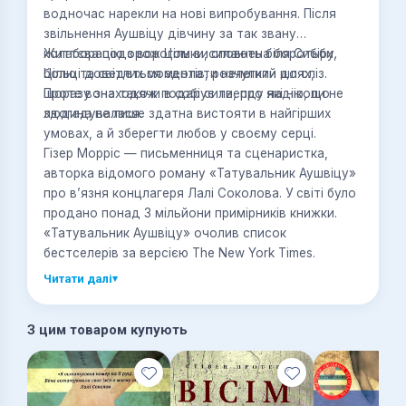
водночас нарекли на нові випробування. Після
звільнення Аушвіцу дівчину за так звану
колаборацію з ворогом висилають біля Сибіру.
Життєва подорож Цільки, сповнена боротьби,
Цільці доведеться здолати нелегкий шлях,
болю та світлих моментів, розчулити до сліз.
щоразу знаходячи в собі сили, про які ніколи не
Проте вона також подарує тверду надію, що
здогадувалася.
людина не лише здатна вистояти в найгірших
умовах, а й зберегти любов у своєму серці.
Гізер Морріс — письменниця та сценаристка,
авторка відомого роману «Татувальник Аушвіцу»
про в’язня концлагеря Лалі Соколова. У світі було
продано понад 3 мільйони примірників книжки.
«Татувальник Аушвіцу» очолив список
бестселерів за версією The New York Times.
Читати далі
▾
З цим товаром купують