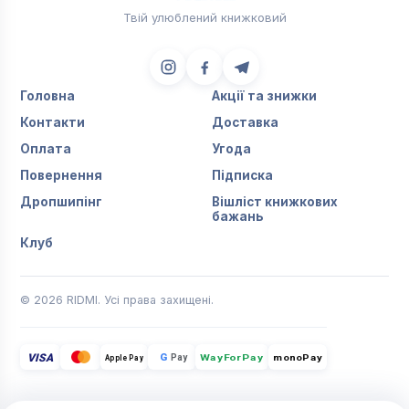
Твій улюблений книжковий
Головна
Акції та знижки
Контакти
Доставка
Оплата
Угода
Повернення
Підписка
Дропшипінг
Вішліст книжкових
бажань
Клуб
© 2026 RIDMI. Усі права захищені.
VISA
G
Pay
monoPay
Apple Pay
WayForPay