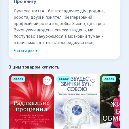
Про книгу
Сучасне життя - багатозадачне: дім, родина,
робота, друзі й приятелі, безперервний
професійний розвиток, хобі… Звісно, це стрес.
Виконуючи щоденні списки завдань, ми
поступово занурюємося в мозковий туман -
втрачаємо здатність зосереджуватися,
запам’ятовувати, почуваємося млявими, а в
Читати далі
▾
гіршому випадку - починаємо хворіти. Але вихід є
- його викладено в книзі «Подолай стрес від
З цим товаром купують
мозкового туману. 10 простих рішень, щоб
зосередитися, поліпшити пам’ять та відчути себе
ebook
ebook
ebook
стійким». Докторка Джилл Вебер, ліцензована
клінічна психологиня (США), спеціалізується на
тривожності, самооцінці та стосунках. Вона
знається на тому, як позбутися комплексів,
повернути собі зв’язок із собою та людьми,
повноцінне життя. Рішення, викладені в цій книзі,
прості у виконанні та засновуються на
багаторічному практичному досвіді. Вони