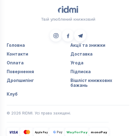
Твій улюблений книжковий
Головна
Акції та знижки
Контакти
Доставка
Оплата
Угода
Повернення
Підписка
Дропшипінг
Вішліст книжкових
бажань
Клуб
© 2026 RIDMI. Усі права захищені.
VISA
G
Pay
monoPay
Apple Pay
WayForPay