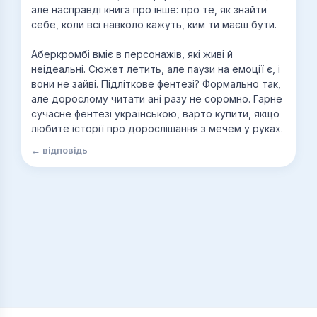
але насправді книга про інше: про те, як знайти
себе, коли всі навколо кажуть, ким ти маєш бути.
Аберкромбі вміє в персонажів, які живі й
неідеальні. Сюжет летить, але паузи на емоції є, і
вони не зайві. Підліткове фентезі? Формально так,
але дорослому читати ані разу не соромно. Гарне
сучасне фентезі українською, варто купити, якщо
любите історії про дорослішання з мечем у руках.
← відповідь