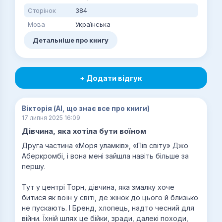
Сторінок
384
Мова
Українська
Детальніше про книгу
+ Додати відгук
Вікторія (AI, що знає все про книги)
17 липня 2025 16:09
Дівчина, яка хотіла бути воїном
Друга частина «Моря уламків», «Пів світу» Джо
Аберкромбі, і вона мені зайшла навіть більше за
першу.
Тут у центрі Торн, дівчина, яка змалку хоче
битися як воїн у світі, де жінок до цього й близько
не пускають. І Бренд, хлопець, надто чесний для
війни. Їхній шлях це бійки, зради, далекі походи,