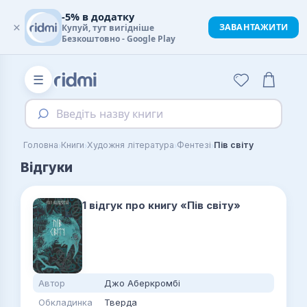
-5% в додатку
×
ЗАВАНТАЖИТИ
Купуй, тут вигідніше
Безкоштовно - Google Play
☰
Введіть назву книги
›
›
›
›
Головна
Книги
Художня література
Фентезі
Пів світу
Відгуки
1 відгук про книгу «Пів світу»
Автор
Джо Аберкромбі
Обкладинка
Тверда