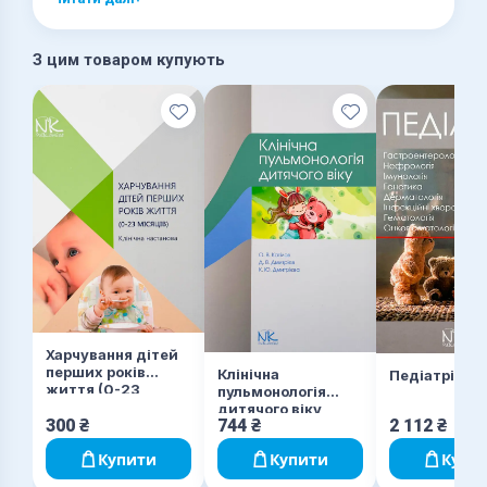
З цим товаром купують
Харчування дітей
перших років
Клінічна
Педіатрія. Т
життя (0-23
пульмонологія
місяців)
дитячого віку
300
₴
744
₴
2 112
₴
Купити
Купити
Купи