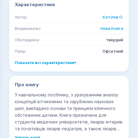
Характеристики
Автор
Катілов О.
Видавництво
Нова Книга
Обкладинка
твердий
Папір
Офсетний
Показати всі характеристики
▾
Про книгу
У навчальному посібнику, з урахуванням аналізу
концепцій вітчизняних та зарубіжних наукових
шкіл, викладено основи та принципи клінічного
обстеження дитини. Книга призначена для
студентів медичних університетів, лікарів-інтернів
та початківців лікарів-педіатрів, а також лікарів
загальної практики.
Читати далі
▾