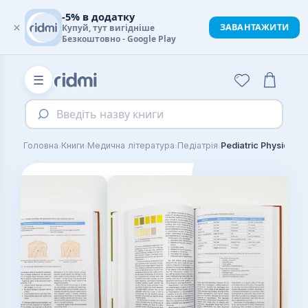
-5% в додатку
×
ЗАВАНТАЖИТИ
Купуй, тут вигідніше
Безкоштовно - Google Play
☰
Введіть назву книги
›
›
›
›
Головна
Книги
Медична література
Педіатрія
Pediatric Physical E