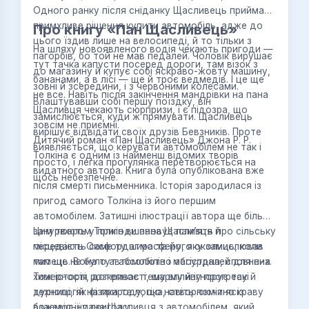
Одного ранку після сніданку Щасливець приймає
примхливе рішення купити автомобіль, адже до
Про книгу «Пан Щасливець»
цього їздив лише на велосипеді, й то тільки з
На шляху новоявленого водія чекають пригоди —
пагорбів, бо той не мав педалей. Чоловік вирушає
тут тачка капусти посеред дороги, там візок з
до магазину й купує собі яскраво-жовту машину,
бананами, а в лісі — ще й троє ведмедів. І це ще
зовні й зсередини, і з червоними колесами.
не все. Навіть після закінчення мандрівки на пана
Влаштувавши собі першу поїздку, він
Щасливця чекають сюрпризи, і є підозра, що
замислюється, куди ж прямувати. Щасливець
зовсім не приємні.
вирішує відвідати своїх друзів Бевзників. Проте
Дитячий роман «Пан Щасливець» Джона Р. Р.
виявляється, що керувати автомобілем не так і
Толкіна є одним із найменш відомих творів
просто, і легка прогулянка перетворюється на
видатного автора. Книга була опублікована вже
щось небезпечне.
після смерті письменника. Історія зародилася із
пригод самого Толкіна із його першим
автомобілем. Затишні ілюстрації автора ще більше
занурюють у пригоди пана Щасливця й
Цим твором Толкін вшановує пам’ять про сільську
передають саме ту атмосферу, яку замислював
місцевість Оксфордшира та його околиць, коли
митець. Вона тут абсолютно абсурдна, сповнена
там ще не було автомобілів і магістралей для них.
химерності, дотепності, шарму й ігнорує такі
Тож історія розкриває тему впливу прогресу й
дурниці, як фізика та логіка, створюючи яскраву
технологій на природу, що навіть помітно із
божевільну пригоду.
взаємодії пана Щасливця з автомобілем, який