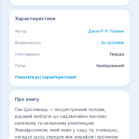
Характеристики
Автор
Джон Р. Р. Толкин
Видавництво
Астролябія
Обкладинка
Тверда
Папір
Крейдований
Показати всі характеристики
▾
Про книгу
Пан Щасливець — ексцентричний чоловік,
відомий любов’ю до надзвичайно високих
капелюхів та незвичним улюбленцем
Жирафроликом, який живе у саду та, очевидно,
нагадує щось середнє між жирафом і кроликом.