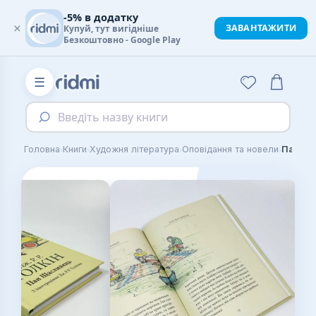
-5% в додатку
×
ЗАВАНТАЖИТИ
Купуй, тут вигідніше
Безкоштовно - Google Play
☰
Введіть назву книги
›
›
›
›
Головна
Книги
Художня література
Оповідання та новели
Пан Ща