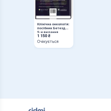
Клінічна онкологія:
посібник Бетезди:
5-е видання
1 150
₴
Очікується