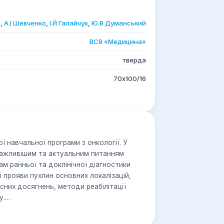
р
,
А.I Шевченко
,
I.Й Галайчук
,
Ю.В Думанський
ВСВ «Медицина»
тверда
70х100/16
ї навчальної програми з онкології. У
важливішим та актуальним питанням
ам ранньої та доклінічної діагностики
ні прояви пухлин основних локалізацій,
сних досягнень, методи реабілітації
у.
арів-інтернів, сімейних лікарів,