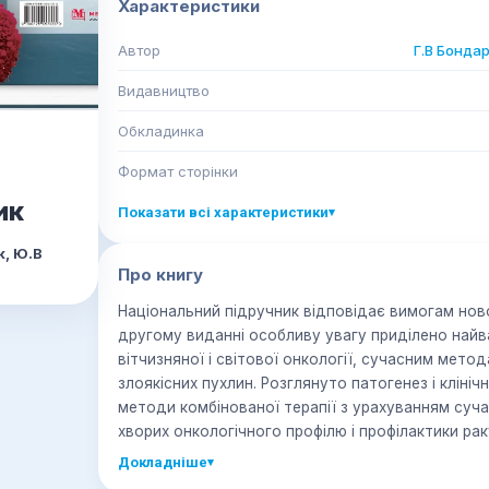
Характеристики
Автор
Г.В Бонда
Видавництво
Обкладинка
Формат сторінки
ик
Показати всі характеристики
▾
к, Ю.В
Про книгу
Національний підручник відповідає вимогам ново
другому виданні особливу увагу приділено най
вітчизняної і світової онкології, сучасним метод
злоякісних пухлин. Розглянуто патогенез і клініч
методи комбінованої терапії з урахуванням суча
хворих онкологічного профілю і профілактики рак
Для студентів медичних закладів вищої освіти, лік
Докладніше
▾
онкологів.