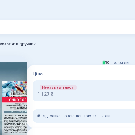
кологія: підручник
10
людей дивлят
Ціна
Немає в наявності
1 127
₴
🚚 Відправка Новою поштою за 1–2 дні