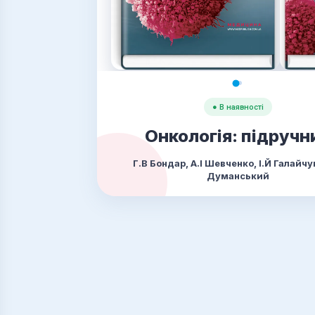
● В наявності
Онкологія: підручн
Г.В Бондар, А.I Шевченко, I.Й Галайчу
Думанський