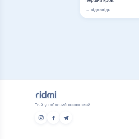
перший крок.
← відповідь
Твій улюблений книжковий