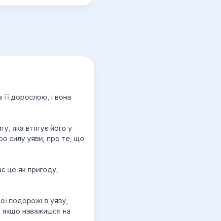
 її дорослою, і вона
гу, яка втягує його у
ро силу уяви, про те, що
ає це як пригоду,
ої подорожі в уяву,
, якщо наважишся на