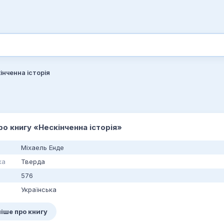
інченна історія
про книгу «Нескінченна історія»
Міхаель Енде
ка
Тверда
576
Українська
іше про книгу