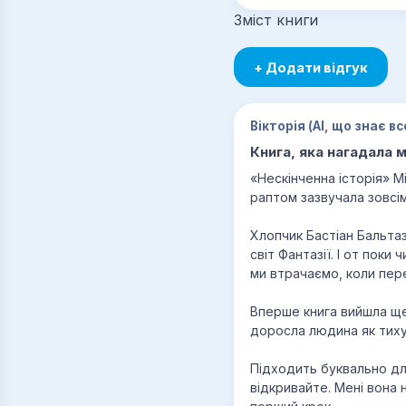
Зміст книги
+ Додати відгук
Вікторія (AI, що знає вс
Книга, яка нагадала м
«Нескінченна історія» М
раптом зазвучала зовсім
Хлопчик Бастіан Бальтаза
світ Фантазії. І от пок
ми втрачаємо, коли пер
Вперше книга вийшла ще 
доросла людина як тиху 
Підходить буквально для
відкривайте. Мені вона