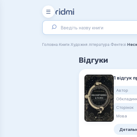
☰
›
›
›
›
Головна
Книги
Художня література
Фентезі
Неск
Відгуки
1 відгук 
Автор
Обкладин
Сторінок
Мова
Детальн