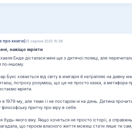
е про книги)
25 серпня 2025 15:38
ені, навіщо мріяти
іхаеля Енде дісталася мені ще з дитячої полиці, але перечитала
 по-іншому.
р Букс ховається від світу в книгарні й натрапляє на дивну кни
и читаєш, потроху розумієш, що це не просто казка, а метафора п
естаємо мріяти.
в 1979-му, але теми її не постаріли ні на день. Дитина прочит
філософську притчу про віру в себе.
 будь-якого віку. Якщо хочеться не просто історії, а справжнь
 нагадала, що героєм власного життя можеш стати лише ти сам