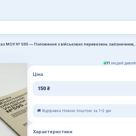
Наказ МОУ № 595 — Положення з військових пере
11
людей дивлят
Ціна
150
₴
🚚 Відправка Новою поштою за 1–2 дні
Характеристики