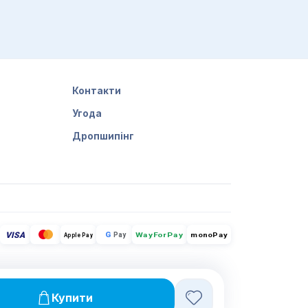
Контакти
Угода
Дропшипінг
VISA
G
Pay
monoPay
Apple Pay
WayForPay
Купити