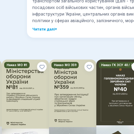
транспортом загального користування (далі - т
посадових осіб військових частин, органів війсь
інфраструктури України, центральних органів вик
політики у сферах авіаційного, залізничного, мо
підприємств, установ та організацій, що належа
Читати далі
▾
інфраструктури України (далі - органи управління
транспорту), під час організації та виконання ві
Наказ МО 81
Наказ МО 359
Наказ ГК ЗСУ 40 / 2