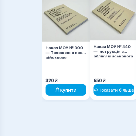
Наказ МОУ № 440
Наказ МОУ № 300
— Інструкція з
— Положення про
обліку військового
військове
майна у ЗСУ (+117
(корабельне)
додатків) / зі
господарство ЗСУ
змінами 2026
320
₴
650
₴
Купити
Показати більше