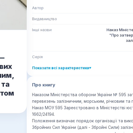
Автор
Видавництво
Інші назви
Наказ Мініст
"Про затве
зал
—
Серія
вих
Показати всі характеристики
▾
ним,
 та
Про книгу
ртом
Наказом Міністерства оборони України № 595 з
перевезень залізничним, морським, річковим та
Наказ МОУ 595 Зареєстровано в Міністерстві юсти
1662/24194.
Положення визначає порядок організації та вик
Збройних Сил України (далі - Збройні Сили) залі