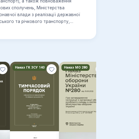
ранспорт), а також повноваження
кових сполучень, Міністерства
онавчої влади з реалізації державної
рського та річкового транспорту,
ть до сфери управління Міністерства
, підприємства, установи та організації
йськових перевезень.
026
Наказ ГК ЗСУ 140
Наказ МО 280
Наказ МО 232
Наказ МОУ 
— Про речов
забезпеченн
військовосл
ЗСУ та ДСС