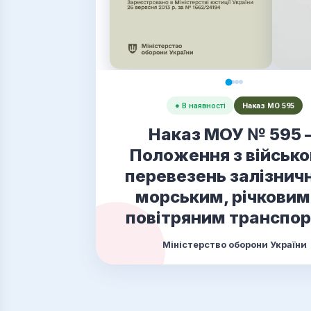
● В наявності
Наказ МО 595
Наказ МОУ № 595 
Положення з військо
перевезень залізнич
морським, річковим
повітряним транспо
Міністерство оборони України