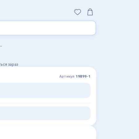
везень залізничним, морським, річковим та повітряним транспортом
ься зараз
Артикул
19899-1