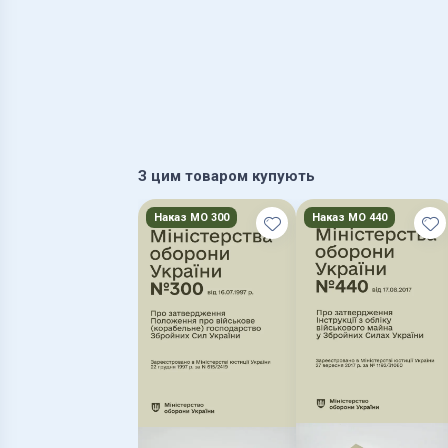
З цим товаром купують
Наказ МО 300
Наказ МО 440