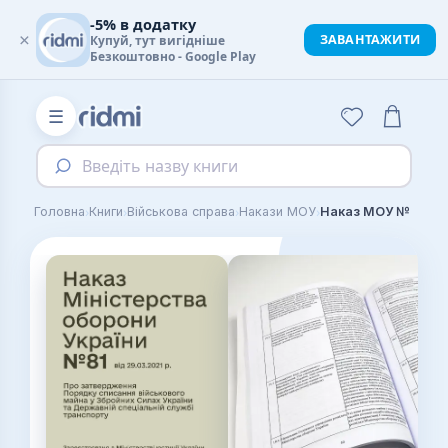
-5% в додатку
×
ЗАВАНТАЖИТИ
Купуй, тут вигідніше
Безкоштовно - Google Play
☰
Введіть назву книги
›
›
›
›
Головна
Книги
Військова справа
Накази МОУ