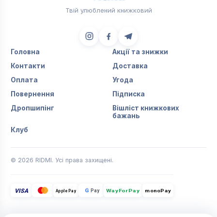
Твій улюблений книжковий
Головна
Акції та знижки
Контакти
Доставка
Оплата
Угода
Повернення
Підписка
Дропшипінг
Вішліст книжкових
бажань
Клуб
© 2026 RIDMI. Усі права захищені.
VISA
G
Pay
monoPay
Apple Pay
WayForPay