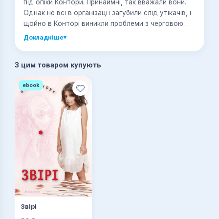
під опіки Контори. Принаймні, так вважали вони.
Однак не всі в організації загубили слід утікачів, і
щойно в Конторі виникли проблеми з черговою
порцією вихованців, які володіють надзвичайними
Докладніше
▾
екстрасенсорними здібностями, до Джокера
навідався один із його колишніх вихователів,
З цим товаром купують
упевнений у тому, що впоратися з ними може
лише Макс, а єдина людина, якій Макс повністю
ebook
довіряє, - це Джокер...
Звірі