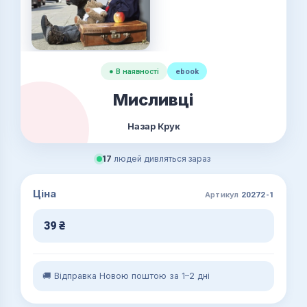
● В наявності
ebook
Мисливці
Назар Крук
17
людей дивляться зараз
Ціна
Артикул
20272-1
39
₴
🚚 Відправка Новою поштою за 1–2 дні