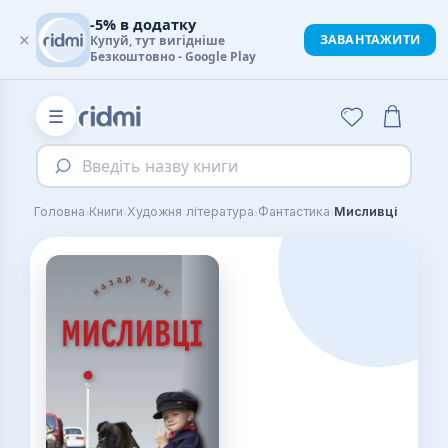
-5% в додатку
×
ЗАВАНТАЖИТИ
Купуй, тут вигідніше
Безкоштовно - Google Play
☰
Введіть назву книги
›
›
›
›
Головна
Книги
Художня література
Фантастика
Мисливці