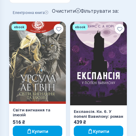
Очистити
Фільтрувати за:
Електронна книга
ebook
ebook
Світи вигнання та
Експансія. Кн. 6. У
ілюзій
попелі Вавилону: роман
516
₴
439
₴
Купити
Купити