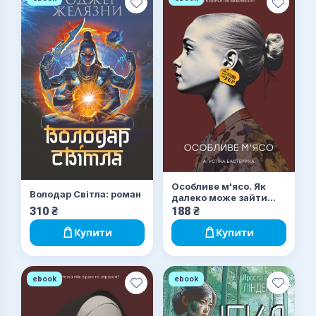
Особливе м'ясо. Як
Володар Світла: роман
далеко може зайти
людство у боротьбі за
310
₴
188
₴
виживання?
Купити
Купити
ebook
ebook