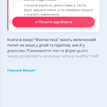
Створюй вішлісти, ділись ними в TikTok.
Друзі дарують книги, а ти отримуєш бонуси
з кожного замовлення.
✨ Почати заробляти
Книги в жанрі “Фантастика” мають величезний
попит не лише у дітей та підлітків, але й у
дорослих. Різноманіття тем та форм цього
жанру дозволяють кожному читачу знайти “свій”
твір.
Ви думаєте, що фантастичні романи — вигадка
Показати більше
▾
сучасної літератури? Ви глибоко помиляєтесь.
Ще в античній літературі можна знайти
величезну кількість творів, що поєднують
фантастику, утопію та пригоди: невідомі
монстри, надзвичайні пригоди у далеких країнах,
мужні герої, що виходять переможцями зі всіх
пригод. Найяскравіший приклад — “Одіссея”