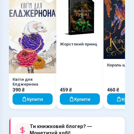
Жорстокий принц
Король шрам
Квіти для
Елджернона
390
₴
459
₴
460
₴
Купити
Купити
Купи
Ти книжковий блогер? —
Монетизуй хобі!