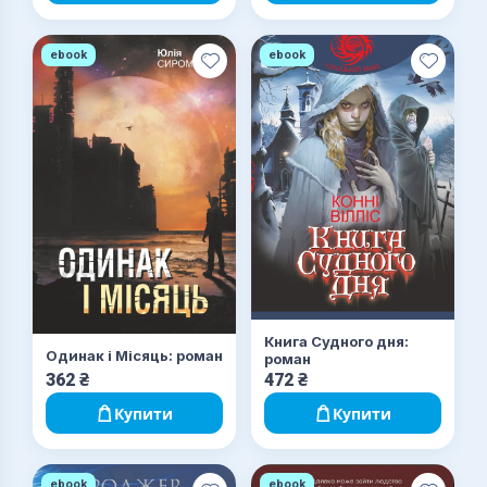
ebook
ebook
Книга Судного дня:
Одинак і Місяць: роман
роман
362
₴
472
₴
Купити
Купити
ebook
ebook