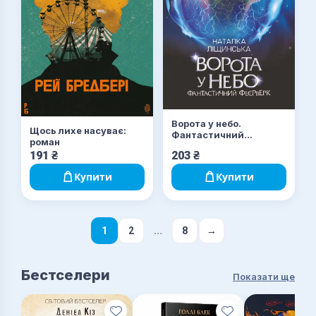
Ворота у небо.
Щось лихе насуває:
Фантастичний
роман
феєрверк : оповідання
191
₴
203
₴
Купити
Купити
...
1
2
8
→
Бестселери
Показати ще