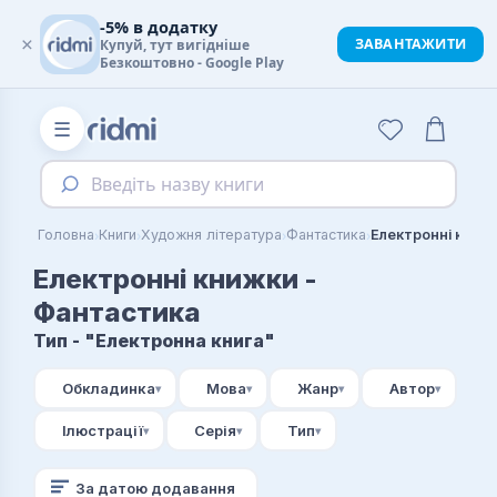
-5% в додатку
×
ЗАВАНТАЖИТИ
Купуй, тут вигідніше
Безкоштовно - Google Play
☰
Введіть назву книги
›
›
›
›
Головна
Книги
Художня література
Фантастика
Електронні книж
Електронні книжки -
Фантастика
Тип - "Електронна книга"
Обкладинка
Мова
Жанр
Автор
Ілюстрації
Серія
Тип
За датою додавання