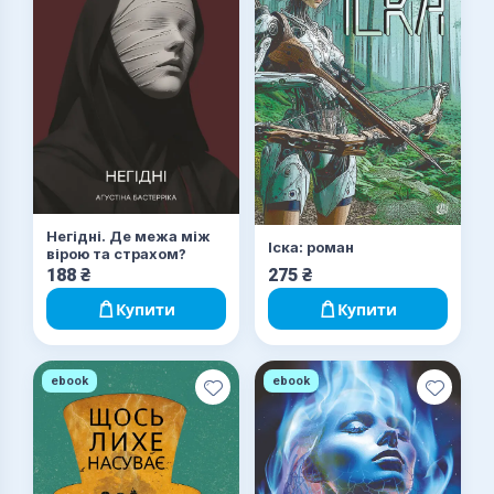
Негідні. Де межа між
Іска: роман
вірою та страхом?
188
₴
275
₴
Купити
Купити
ebook
ebook