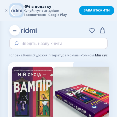
-5% в додатку
×
ЗАВАНТАЖИТИ
Купуй, тут вигідніше
Безкоштовно - Google Play
☰
Введіть назву книги
›
›
›
›
›
Головна
Книги
Художня література
Романи
Ромком
Мій сусід — 