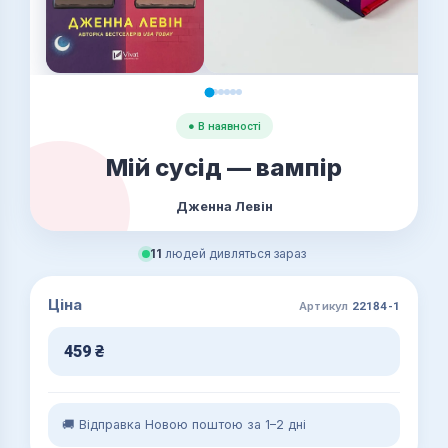
● В наявності
Мій сусід — вампір
Дженна Левін
11
людей дивляться зараз
Ціна
Артикул
22184-1
459
₴
🚚 Відправка Новою поштою за 1–2 дні