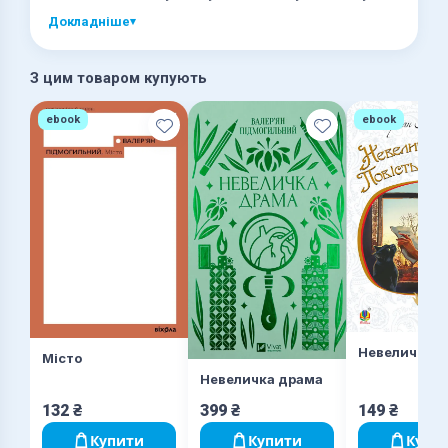
недосяжну колись науку.
Докладніше
▾
З цим товаром купують
ebook
ebook
Невеличка 
Місто
Невеличка драма
132
₴
399
₴
149
₴
Купити
Купити
Купи