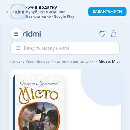
-5% в додатку
×
ЗАВАНТАЖИТИ
Купуй, тут вигідніше
Безкоштовно - Google Play
☰
Введіть назву книги
›
›
›
›
Головна
Книги
Виховання дітей
Розвиток дитини
Місто. Місто