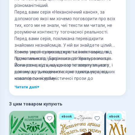
різноманітніший.
Перед вами серія «Неканонічний канон», за
допомогою якої ми хочемо поговорити про всіх
тих, кого ми не знали, чиї тексти ми читали, не
розуміючи контексту тогочасної реальності.
Перед вами серія, покликана перевідкрити
знайомих незнайомців. У ній ви знайдете цілий
спектр українських авторів та їхніх творів - від
Кожен текст супроводжується ключами для
Підмогильного і Багряного до Хвильового та
прочитання від українських літературознавців.
Йогансена, від вишуканого інтелектуального
Вони розкажуть, на що варто звернути увагу, і
роману до динамічного пригодницького, від
допоможуть подивитися на тексти українських
новаторської урбаністичної прози до
класиків по-новому.
психологічних текстів.
Читати далі
▾
З цим товаром купують
ebook
ebook