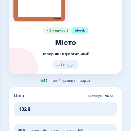
● В наявності
ebook
Місто
Валер'ян Підмогильний
1 відгук
12
людей дивляться зараз
Ціна
Артикул
19673-1
132
₴
🚚 Відправка Новою поштою за 1–2 дні