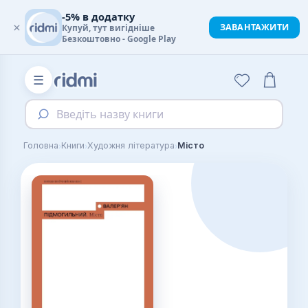
-5% в додатку
×
ЗАВАНТАЖИТИ
Купуй, тут вигідніше
Безкоштовно - Google Play
☰
Введіть назву книги
›
›
›
Головна
Книги
Художня література
Місто