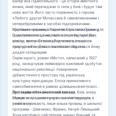
Валер’яна Підмогильного - це історія амбітного
юнака, який переїжджає із села у Київ і будує там
нове життя. Його часто порівнюють з героєм
«Любого друга» Мопассана й самовпевненими і
неперебірливими в засобах підкорювачами
суспільних вершин із сюжетів Бальзака. Однак для
Маргінал і чужинець Радченко протягом роману
Підмогильного це не лише історія кар’єри. Він
цілеспрямовано викшталтовує себе, здобуває
уписує життя Степана Радченка в історико-
освіту, прилучається до інтелектуальної та
культурний контекст тогочасної України.
творчої еліти. Довколишній світ видається йому
дедалі складнішим.
Окрім іншого, роман «Місто», написаний у 1927
році, засвідчував неймовірно важливий здобуток
національної революції: повернення
урбаністичного простору під українську
культурну юрисдикцію. Епоха принизливого
самообмеження в рамках домашньовжиткової
рустикальности зосталася позаду, Київ знову
Про серію «Неканонічний канон»
ставав осередком потужного мистецького
Міркуючи про канон української літератури, в
ренесансу.
пам’яті спливають лише кілька прізвищ зі шкільної
програми - Шевченко, Франко, Нечуй-Левицький.
Хоча насправді цей перелік значно більший та