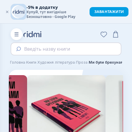
-5% в додатку
×
ЗАВАНТАЖИТИ
Купуй, тут вигідніше
Безкоштовно - Google Play
☰
Введіть назву книги
›
›
›
›
Головна
Книги
Художня література
Проза
Ми були брехунами