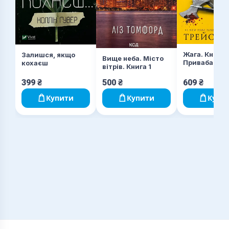
Жага. Книга 
Залишся, якщо
Вище неба. Місто
Приваба
кохаєш
вітрів. Книга 1
399
₴
500
₴
609
₴
Купити
Купити
Купи