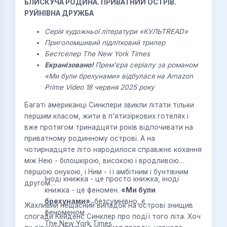
БЛИСКУЧА РОДИНА. ПРИВАТНИЙ ОСТРІВ.
РУЙНІВНА ДРУЖБА
Серія художньої літератури «КУЛЬТREAD»
Приголомшивий підлітковий трилер
Бестселер The New York Times
Екранізовано!
Прем'єра серіалу за романом
«Ми були брехунами» відбулася на Amazon
Prime Video 18 червня 2025 року
Багаті американці Синклери звикли літати тільки
першим класом, жити в п'ятизіркових готелях і
вже протягом тринадцяти років відпочивати на
приватному родинному острові. А на
чотирнадцяте літо народилося справжнє кохання
між Нею - білошкірою, високою і вродливою
першою онукою, і Ним - її амбітним і бунтівним
Іноді книжка - це просто книжка, іноді
другом…
книжка - це феномен.
«Ми були
брехунами»
, безсумнівно, є
Жахливий нещасний випадок на острові знищив
феноменом.
спогади Кейденс Синклер про події того літа. Хоч
The New York Times