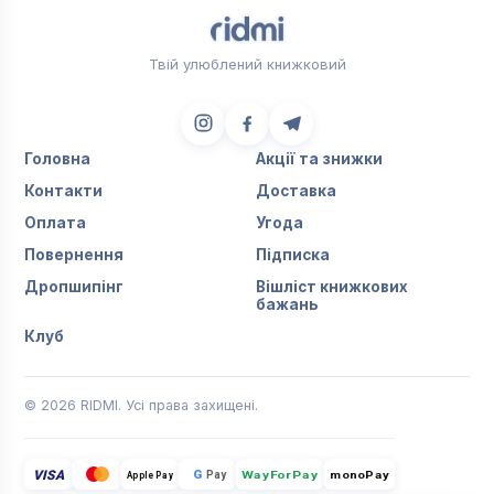
Твій улюблений книжковий
Головна
Акції та знижки
Контакти
Доставка
Оплата
Угода
Повернення
Підписка
Дропшипінг
Вішліст книжкових
бажань
Клуб
© 2026 RIDMI. Усі права захищені.
VISA
G
Pay
monoPay
Apple Pay
WayForPay