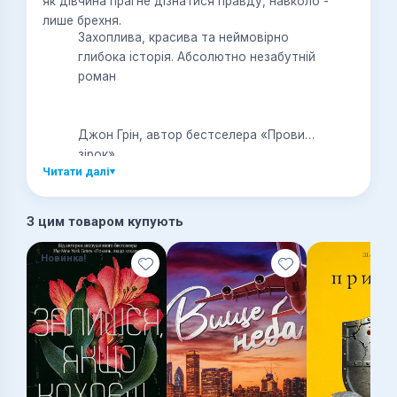
як дівчина прагне дізнатися правду, навколо -
лише брехня.
Захоплива, красива та неймовірно
глибока історія. Абсолютно незабутній
роман
Джон Грін, автор бестселера «Провина
зірок»
Читати далі
▾
З цим товаром купують
Новинка!