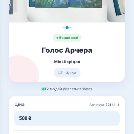
● В наявності
Голос Арчера
Міа Шерідан
1 відгук
12
людей дивляться зараз
Ціна
Артикул
22141-1
500
₴