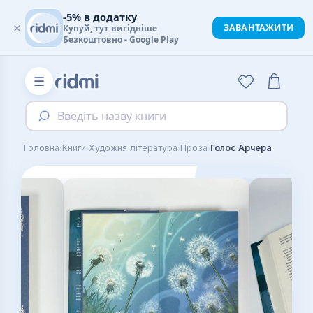
-5% в додатку
×
ЗАВАНТАЖИТИ
Купуй, тут вигідніше
Безкоштовно - Google Play
☰
Введіть назву книги
›
›
›
›
Головна
Книги
Художня література
Проза
Голос Арчера