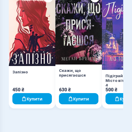
Скажи, що
Запізно
присягаєшся
Підіграй мен
Місто вітрів.
4
450
₴
630
₴
500
₴
Купити
Купити
Купи