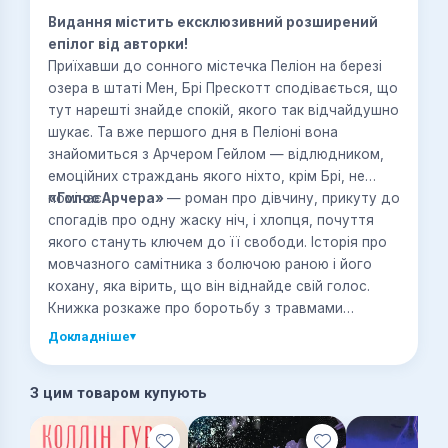
Видання містить ексклюзивний розширений
епілог від авторки!
Приїхавши до сонного містечка Пеліон на березі
озера в штаті Мен, Брі Прескотт сподівається, що
тут нарешті знайде спокій, якого так відчайдушно
шукає. Та вже першого дня в Пеліоні вона
знайомиться з Арчером Гейлом — відлюдником,
емоційних страждань якого ніхто, крім Брі, не
помічає.
«Голос Арчера»
— роман про дівчину, прикуту до
спогадів про одну жаску ніч, і хлопця, почуття
якого стануть ключем до її свободи. Історія про
мовчазного самітника з болючою раною і його
кохану, яка вірить, що він віднайде свій голос.
Книжка розкаже про боротьбу з травмами
минулого, долю й цілющу силу любові.
Докладніше
▾
З цим товаром купують