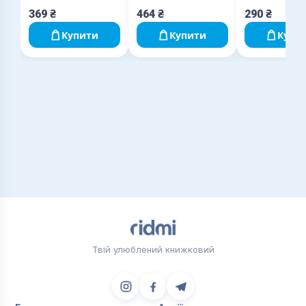
369
₴
464
₴
290
₴
Купити
Купити
Купи
Твій улюблений книжковий