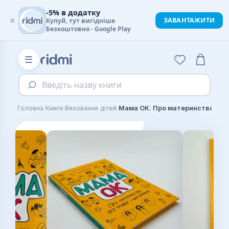
-5% в додатку
×
ЗАВАНТАЖИТИ
Купуй, тут вигідніше
Безкоштовно - Google Play
☰
Введіть назву книги
›
›
›
Головна
Книги
Виховання дітей
Мам