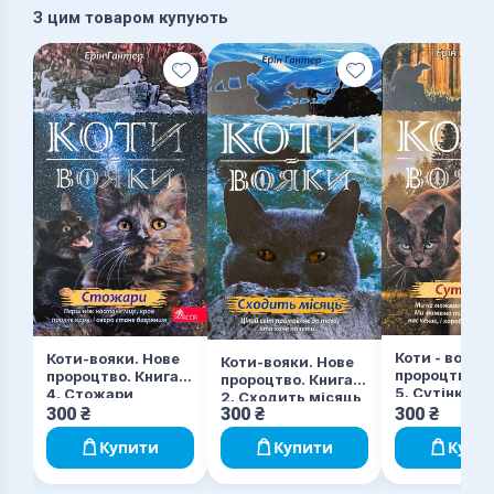
З цим товаром купують
Коти - вояки
Коти-вояки. Нове
Коти-вояки. Нове
пророцтво. К
пророцтво. Книга
пророцтво. Книга
5. Сутінки
4. Стожари
2. Сходить місяць
300
₴
300
₴
300
₴
Купити
Купити
Купи