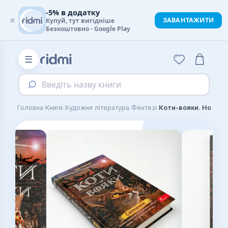
-5% в додатку
×
ЗАВАНТАЖИТИ
Купуй, тут вигідніше
Безкоштовно - Google Play
☰
Введіть назву книги
›
›
›
›
Головна
Книги
Художня література
Фентезі