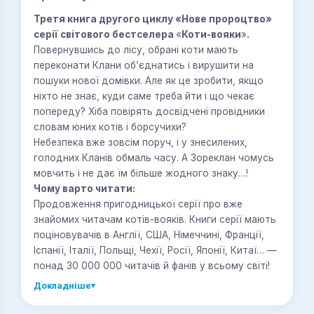
Третя книга другого циклу «Нове пророцтво»
серії світового бестселера
«
Коти-вояки
»
.
Повернувшись до лісу, обрані коти мають
переконати Клани об’єднатись і вирушити на
пошуки нової домівки. Але як це зробити, якщо
ніхто не знає, куди саме треба йти і що чекає
попереду? Хіба повірять досвідчені провідники
словам юних котів і борсучихи?
Небезпека вже зовсім поруч, і у знесилених,
голодних Кланів обмаль часу. А Зореклан чомусь
мовчить і не дає їм більше жодного знаку…!
Чому варто читати:
Продовження пригодницької серії про вже
знайомих читачам котів-вояків. Книги серії мають
поціновувачів в Англії, США, Німеччині, Франції,
Іспанії, Італії, Польщі, Чехії, Росії, Японії, Китаї… —
понад 30 000 000 читачів й фанів у всьому світі!
Докладніше
▾