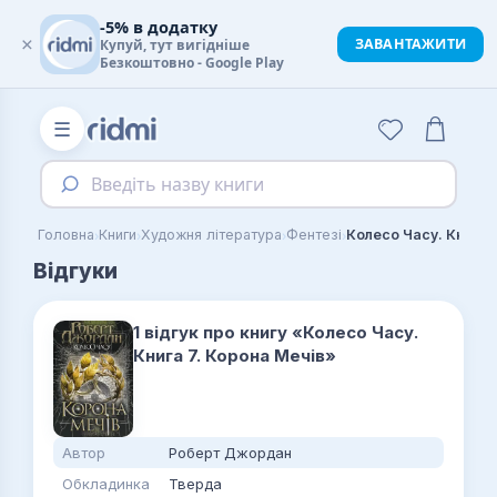
-5% в додатку
×
ЗАВАНТАЖИТИ
Купуй, тут вигідніше
Безкоштовно - Google Play
☰
Введіть назву книги
›
›
›
›
Головна
Книги
Художня література
Фентезі
Відгуки
1 відгук про книгу «Колесо Часу.
Книга 7. Корона Мечів»
Автор
Роберт Джордан
Обкладинка
Тверда