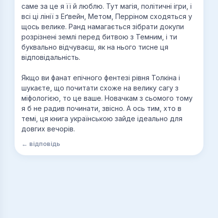
саме за це я її й люблю. Тут магія, політичні ігри, і
всі ці лінії з Еґвейн, Метом, Перріном сходяться у
щось велике. Ранд намагається зібрати докупи
розрізнені землі перед битвою з Темним, і ти
буквально відчуваєш, як на нього тисне ця
відповідальність.
Якщо ви фанат епічного фентезі рівня Толкіна і
шукаєте, що почитати схоже на велику сагу з
міфологією, то це ваше. Новачкам з сьомого тому
я б не радив починати, звісно. А ось тим, хто в
темі, ця книга українською зайде ідеально для
довгих вечорів.
← відповідь