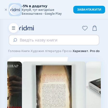
-5% в додатку
×
ЗАВАНТАЖИТИ
Купуй, тут вигідніше
Безкоштовно - Google Play
☰
Введіть назву книги
›
›
›
›
Головна
Книги
Художня література
Проза
Харизмат. Pro domo su