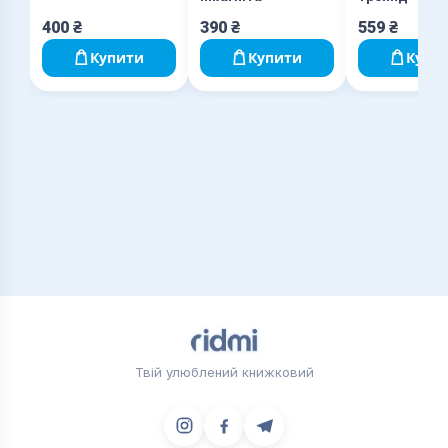
400
₴
390
₴
559
₴
Купити
Купити
Купи
Твій улюблений книжковий