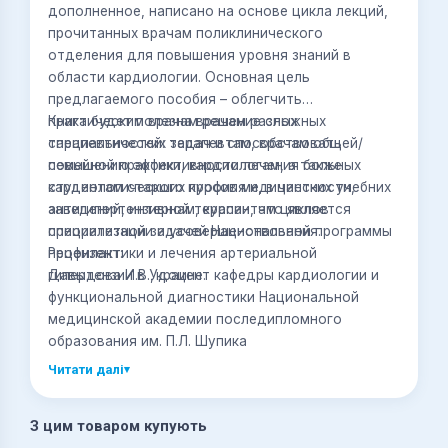
дополненное, написано на основе цикла лекций,
прочитанных врачам поликлинического
отделения для повышения уровня знаний в
области кардиологии. Основная цель
предлагаемого пособия – облегчить
практическим врачам решение сложных
Книга будет полезна врачам разных
тарапевтических задач и способствовать
специальностей: терапевтам, врачам общей/
повышению эффективности лечения больных
семейной практики, кардиологам, а также
кардиологического профиля и, в частности,
студентам старших курсов медицинских учебних
антигипертензивной терапии, что является
заведений, интернам, курсантам циклов
приоритетной задачей Национальной программы
специализации и усовершенствования.
профилактики и лечения артериальной
Рецензент:
гипертензии в Украине.
Давыдова И.В., доцент кафедры кардиологии и
функциональной диагностики Национальной
медицинской академии последипломного
образования им. П.Л. Шупика
Читати далі
▾
З цим товаром купують