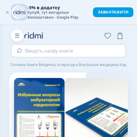
-5% в додатку
×
ЗАВАНТАЖИТИ
Купуй, тут вигідніше
Безкоштовно - Google Play
☰
Введіть назву книги
›
›
›
›
Головна
Книги
Медична література
Внутрішня медицина
Кардіоло