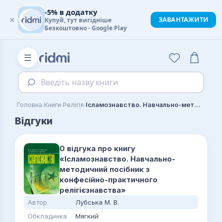
-5% в додатку
×
ЗАВАНТАЖИТИ
Купуй, тут вигідніше
Безкоштовно - Google Play
☰
Введіть назву книги
›
›
›
Головна
Книги
Релігія
Ісламознавство. Навчально-методичний посібник з конфесійно-практичного релігієзнавства
Відгуки
0 відгука про книгу
«Ісламознавство. Навчально-
методичний посібник з
конфесійно-практичного
релігієзнавства»
Автор
Лубська М. В.
Обкладинка
Мягкий