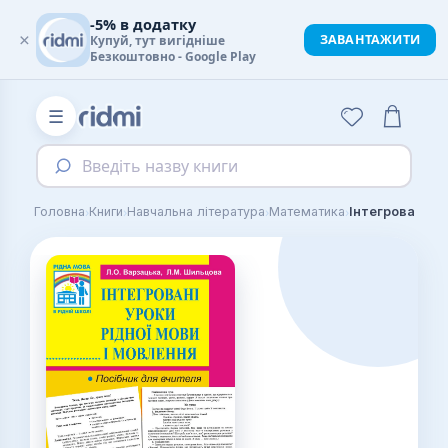
-5% в додатку
×
ЗАВАНТАЖИТИ
Купуй, тут вигідніше
Безкоштовно - Google Play
☰
Введіть назву книги
›
›
›
›
Головна
Книги
Навчальна література
Математика