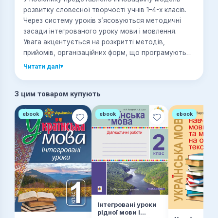
розвитку словесної творчості учнів 1–4-х класів.
Через систему уроків з’ясовуються методичні
засади інтегрованого уроку мови і мовлення.
Увага акцентується на розкритті методів,
прийомів, організаційних форм, що програмують
оволодіння узагальненими способами творення
Читати далі
▾
тексту, активізують сприймання, уяву, мислення.
Матеріал посібника сприятиме виробленню
З цим товаром купують
ціннісних орієнтирів, розвитку почуття любові до
рідної землі, її культури, мови. Для вчителів
ebook
ebook
ebook
початкових класів, студентів та широкої
літературної і педагогічної громадськості.
Інтегровані уроки
рідної мови і