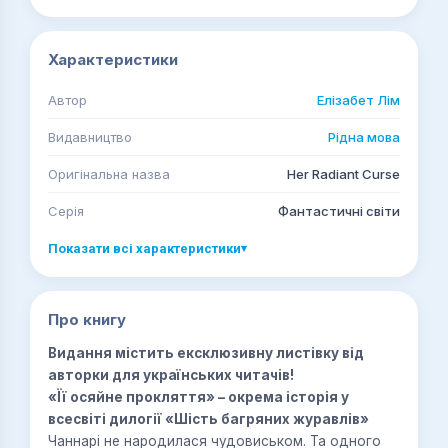
Характеристики
Автор
Елізабет Лім
Видавництво
Рідна мова
Оригінальна назва
Her Radiant Curse
Серія
Фантастичні світи
Показати всі характеристики
▾
Про книгу
Видання містить ексклюзивну листівку від
авторки для українських читачів!
«Її осяйне прокляття» – окрема історія у
всесвіті дилогії «Шість багряних журавлів»
Чаннарі не народилася чудовиськом. Та одного