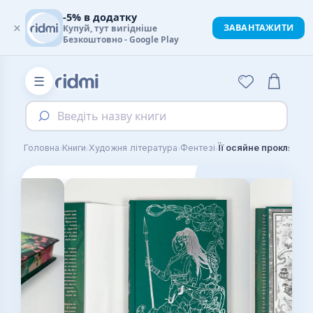
-5% в додатку
×
ЗАВАНТАЖИТИ
Купуй, тут вигідніше
Безкоштовно - Google Play
☰
Введіть назву книги
›
›
›
›
Головна
Книги
Художня література
Фентезі
Її осяйне прокляття