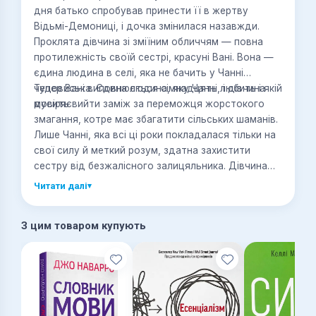
дня батько спробував принести її в жертву
Відьмі-Демониці, і дочка змінилася назавжди.
Проклята дівчина зі зміїним обличчям — повна
протилежність своїй сестрі, красуні Вані. Вона —
єдина людина в селі, яка не бачить у Чанні
чудовиська. Єдина людина, яку Чанні любить і якій
Тепер Вані виповнюється сімнадцять, і дівчина
довіряє.
мусить вийти заміж за переможця жорстокого
змагання, котре має збагатити сільських шаманів.
Лише Чанні, яка всі ці роки покладалася тільки на
свої силу й меткий розум, здатна захистити
сестру від безжалісного залицяльника. Дівчина
рішуче кидає йому виклик — і спалахує люта
Читати далі
▾
боротьба за владу. Сестри помандрують морем і
суходолом, а між заклятими ворогами
З цим товаром купують
зародиться кохання… Зрештою Чанні доведеться
зробити вибір, який може розбити її серце на
друзки.