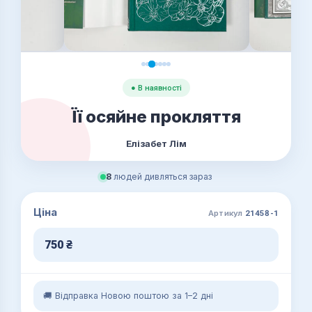
● В наявності
Її осяйне прокляття
Елізабет Лім
8
людей дивляться зараз
Ціна
Артикул
21458-1
750
₴
🚚 Відправка Новою поштою за 1–2 дні