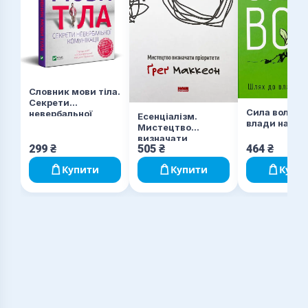
Словник мови тіла.
Секрети
Сила волі. Ш
невербальної
Есенціалізм.
влади над с
комунікації
Мистецтво
визначати
299
₴
505
₴
464
₴
пріоритети
Купити
Купити
Купи