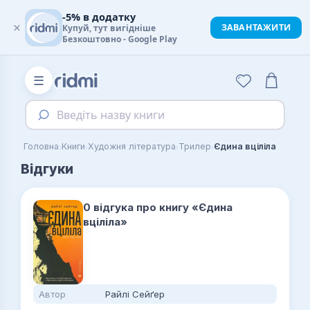
-5% в додатку
×
ЗАВАНТАЖИТИ
Купуй, тут вигідніше
Безкоштовно - Google Play
☰
Введіть назву книги
›
›
›
›
Головна
Книги
Художня література
Трилер
Єдина вціліла
Відгуки
0 відгука про книгу «Єдина
вціліла»
Автор
Райлі Сейґер