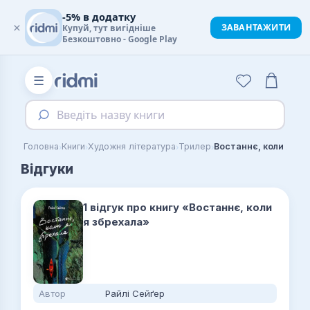
-5% в додатку
×
ЗАВАНТАЖИТИ
Купуй, тут вигідніше
Безкоштовно - Google Play
☰
Введіть назву книги
›
›
›
›
Головна
Книги
Художня література
Трилер
Востаннє, коли я зб
Відгуки
1 відгук про книгу «Востаннє, коли
я збрехала»
Автор
Райлі Сейґер