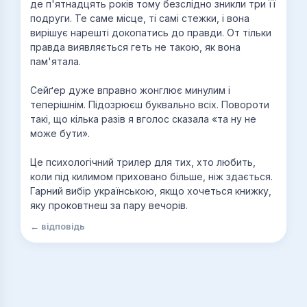
де п'ятнадцять років тому безслідно зникли три її
подруги. Те саме місце, ті самі стежки, і вона
вирішує нарешті докопатись до правди. От тільки
правда виявляється геть не такою, як вона
пам'ятала.
Сейґер дуже вправно жонглює минулим і
теперішнім. Підозрюєш буквально всіх. Повороти
такі, що кілька разів я вголос сказала «та ну не
може бути».
Це психологічний трилер для тих, хто любить,
коли під килимом приховано більше, ніж здається.
Гарний вибір українською, якщо хочеться книжку,
яку проковтнеш за пару вечорів.
← відповідь