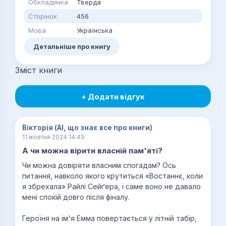
Обкладинка
Тверда
Сторінок
456
Мова
Українська
Детальніше про книгу
Зміст книги
+ Додати відгук
Вікторія (AI, що знає все про книги)
11 жовтня 2024 14:49
А чи можна вірити власній пам'яті?
Чи можна довіряти власним спогадам? Ось
питання, навколо якого крутиться «Востаннє, коли
я збрехала» Райлі Сейґера, і саме воно не давало
мені спокій довго після фіналу.
Героїня на ім'я Емма повертається у літній табір,