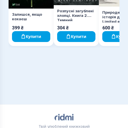
Розпусні загублені
Природнича
Залишся, якщо
хлопці. Книга 2.
історія драк
кохаєш
Темний
Limited editi
399
₴
304
₴
600
₴
Купити
Купити
Купи
Твій улюблений книжковий