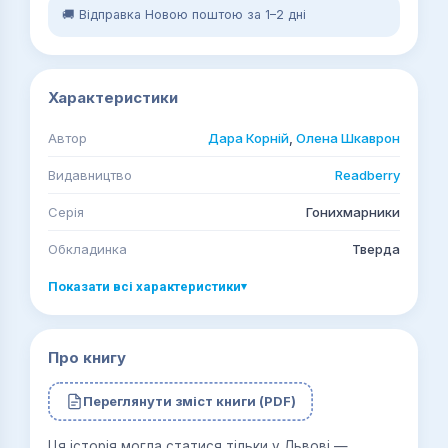
🚚 Відправка Новою поштою за 1–2 дні
Характеристики
Автор
Дара Корній
,
Олена Шкаврон
Видавництво
Readberry
Серія
Гонихмарники
Обкладинка
Тверда
Показати всі характеристики
▾
Про книгу
Переглянути зміст книги (PDF)
Ця історія могла статися тільки у Львові —