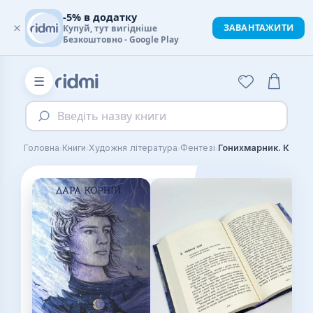
-5% в додатку
×
ЗАВАНТАЖИТИ
Купуй, тут вигідніше
Безкоштовно - Google Play
☰
Введіть назву книги
›
›
›
›
Головна
Книги
Художня література
Фентезі
Гонихмарник. Книга 