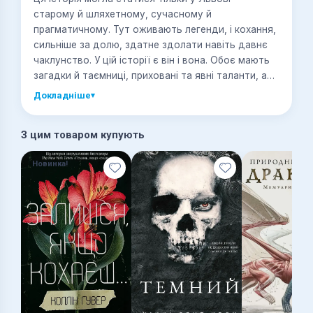
старому й шляхетному, сучасному й
прагматичному. Тут оживають легенди, і кохання,
сильніше за долю, здатне здолати навіть давнє
чаклунство. У цій історії є він і вона. Обоє мають
загадки й таємниці, приховані та явні таланти, але
найголовніше — силу свого роду. Студентка Аліна
Докладніше
▾
— дев’ятнадцятирічна бунтарка із яскраво-
зеленим волоссям, художниця, книголюбка й
З цим товаром купують
відлюдько. Сашко теж студент, таємничий
красень, якого прозивають Кажаном за любов до
Новинка!
чорного одягу. Весела вдача, багато друзів — він
свій у будь-якому товаристві. Утім, можливо, у
його житті є речі, про які не здогадуються його
шанувальники, бо ж ніхто з них ніколи не чув про
дводушників-гонихмарників.