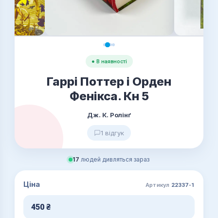
● В наявності
Гаррі Поттер i Орден
Фенікса. Кн 5
Дж. К. Ролінґ
1 відгук
17
людей дивляться зараз
Ціна
Артикул
22337-1
450
₴