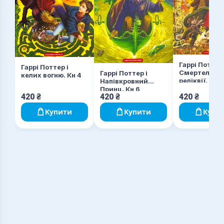
Гаррі Поттер 
Гаррі Поттер і
Смертельні
Гаррі Поттер і
келих вогню. Кн 4
реліквії. Кн 7
Напівкровний
Принц. Кн 6
420
₴
420
₴
420
₴
Купити
Купити
Купи