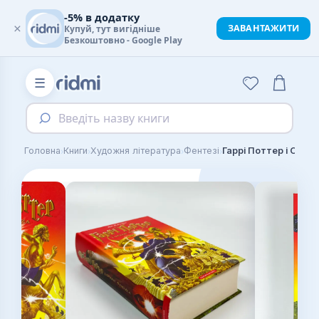
-5% в додатку
×
ЗАВАНТАЖИТИ
Купуй, тут вигідніше
Безкоштовно - Google Play
☰
Введіть назву книги
›
›
›
›
Головна
Книги
Художня література
Фентезі
Гаррі Поттер i Орден