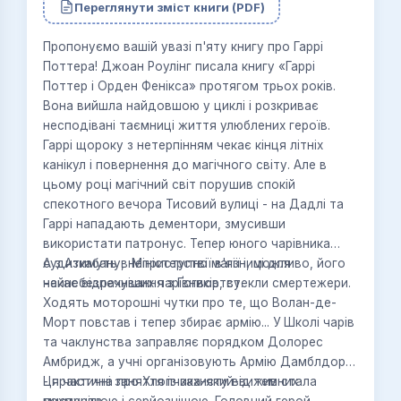
Переглянути зміст книги (PDF)
Пропонуємо вашій увазі п'яту книгу про Гаррі
Поттера! Джоан Роулінг писала книгу «Гаррі
Поттер і Орден Фенікса» протягом трьох років.
Вона вийшла найдовшою у циклі і розкриває
несподівані таємниці життя улюблених героїв.
Гаррі щороку з нетерпінням чекає кінця літніх
канікул і повернення до магічного світу. Але в
цьому році магічний світ порушив спокій
спекотного вечора Тисовий вулиці - на Дадлі та
Гаррі нападають дементори, змусивши
використати патронус. Тепер юного чарівника
судитимуть в Міністерстві магії і, можливо, його
А з Азкабану, неприступної в'язниці для
чекає відрахування з Ґогвортсу.
найнебезпечніших чарівників, втекли смертежери.
Ходять моторошні чутки про те, що Волан-де-
Морт повстав і тепер збирає армію... У Школі чарів
та чаклунства заправляє порядком Долорес
Амбридж, а учні організовують Армію Дамблдора
- практичні заняття із захисту від темних
Ця частина про Хлопчика-який-вижив стала