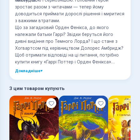
мистецтв.
похмурішою і серйознішою. Головний герой
зростає разом з читачами — тепер йому
доводиться приймати дорослі рішення і миритися
з важкими втратами.
Що за загадковий Орден Фенікса, до якого
належали батьки Гаррі? Звідки беруться його
дивні видіння про Темного Лорда? І що стане з
Хогвартсом під керівництвом Долорес Амбридж?
Щоб отримати відповіді на ці питання, потрібно
купити книгу «Гаррі Поттер і Орден Фенікса»
українською мовою — 5-ю книгу про пригоди Гаррі
Докладніше
▾
Поттера і його друзів!
З цим товаром купують