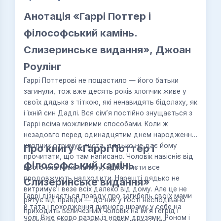
Анотація «Гаррі Поттер і
філософський камінь.
Слизеринське видання», Джоан
Роулінг
Гаррі Поттерові не пощастило — його батьки
загинули, тож вже десять років хлопчик живе у
своїх дядька з тіткою, які ненавидять бідолаху, як
і їхній син Дадлі. Вся сім’я постійно знущається з
Гаррі всіма можливими способами. Коли ж
незадовго перед одинадцятим днем народження
хлопчик отримує листа, дядько не дає йому
Про книгу «Гаррі Поттер і
прочитати, що там написано. Чоловік навісніє від
філософський камінь.
цього клаптика паперу, адже листи все
продовжують надходити. Нарешті дядько не
Слизеринське видання»
витримує і везе всіх далеко від дому. Але це не
Гаррі дізнається правду про загибель своїх мами
рятує від правди — до них у гості несподівано
й тата і походження дивного шраму у себе на
приходить величезний чоловік на ім’я Геґрід і
чолі. Вже скоро разом із новим друзями, Роном і