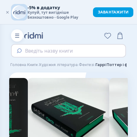
-5% в додатку
×
ЗАВАНТАЖИТИ
Купуй, тут вигідніше
Безкоштовно - Google Play
☰
Введіть назву книги
›
›
›
›
Головна
Книги
Художня література
Фентезі