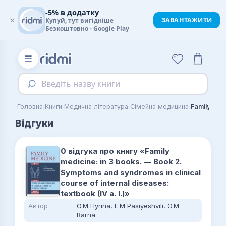
-5% в додатку
×
ЗАВАНТАЖИТИ
Купуй, тут вигідніше
Безкоштовно - Google Play
☰
Введіть назву книги
›
›
›
›
Головна
Книги
Медична література
Сімейна медицина
Відгуки
0 відгука про книгу «Family
medicine: in 3 books. — Book 2.
Symptoms and syndromes in clinical
course of internal diseases:
textbook (IV a. l.)»
Автор
O.M Hyrina, L.M Pasiyeshvili, O.M
Barna