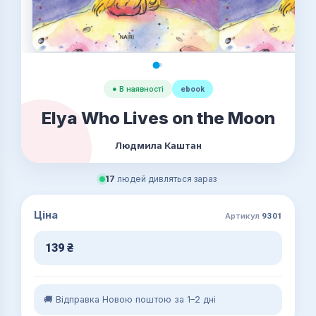
● В наявності
ebook
Elya Who Lives on the Moon
Людмила Каштан
17
людей дивляться зараз
Ціна
Артикул
9301
139
₴
🚚 Відправка Новою поштою за 1–2 дні