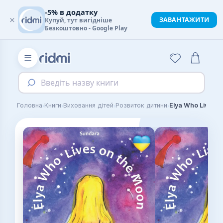
-5% в додатку
×
ЗАВАНТАЖИТИ
Купуй, тут вигідніше
Безкоштовно - Google Play
☰
Введіть назву книги
›
›
›
›
Головна
Книги
Виховання дітей
Розвиток дитини
Elya Who Lives o