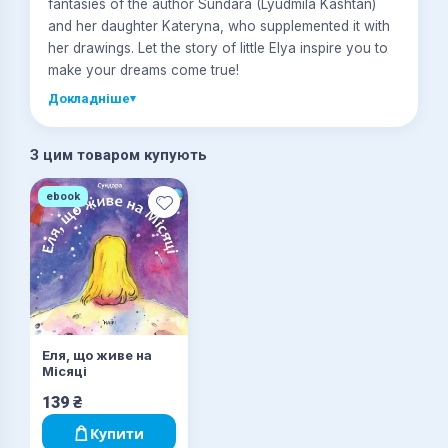
fantasies of the author Sundara (Lyudmila Kashtan)
and her daughter Kateryna, who supplemented it with
her drawings. Let the story of little Elya inspire you to
make your dreams come true!
Докладніше
▾
З цим товаром купують
ebook
Еля, що живе на
Місяці
139
₴
Купити