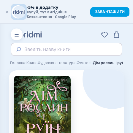
-5% в додатку
×
ЗАВАНТАЖИТИ
Купуй, тут вигідніше
Безкоштовно - Google Play
☰
Введіть назву книги
›
›
›
›
Головна
Книги
Художня література
Фентезі
Дім рослин і руїн (С