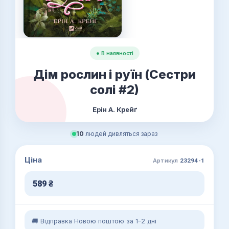
● В наявності
Дім рослин і руїн (Сестри
солі #2)
Ерін А. Крейґ
10
людей дивляться зараз
Ціна
Артикул
23294-1
589
₴
🚚 Відправка Новою поштою за 1–2 дні