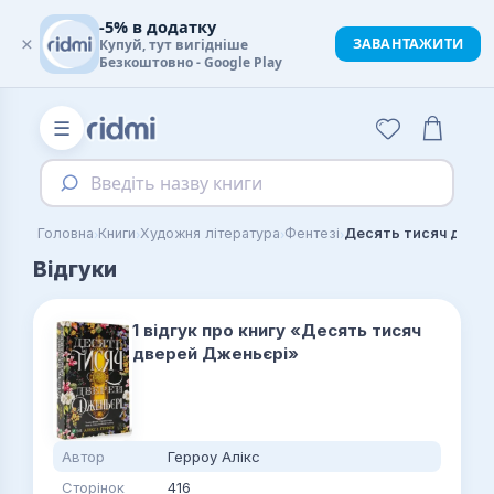
-5% в додатку
×
ЗАВАНТАЖИТИ
Купуй, тут вигідніше
Безкоштовно - Google Play
☰
Введіть назву книги
›
›
›
›
Головна
Книги
Художня література
Фентезі
Десять тисяч двер
Відгуки
1 відгук про книгу «Десять тисяч
дверей Дженьєрі»
Автор
Герроу Алікс
Сторінок
416