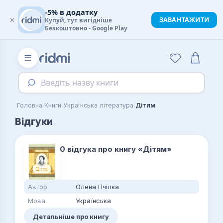
-5% в додатку
×
ЗАВАНТАЖИТИ
Купуй, тут вигідніше
Безкоштовно - Google Play
☰
Введіть назву книги
›
›
›
Головна
Книги
Українська література
Дітям
Відгуки
0 відгука про книгу «Дітям»
Автор
Олена Пчілка
Мова
Українська
Детальніше про книгу