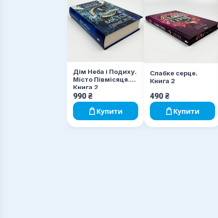
Дім Неба і Подиху.
Слабке серце.
Місто Півмісяця.
Книга 2
Книга 2
990
₴
490
₴
Купити
Купити