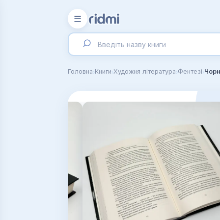
☰
›
›
›
›
Головна
Книги
Художня література
Фентезі
Чорн