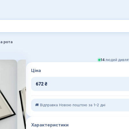
а рота
14
людей дивлят
Ціна
672
₴
🚚 Відправка Новою поштою за 1–2 дні
Характеристики