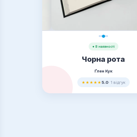
● В наявності
Чорна рота
Ґлен Кук
★★★★★
5.0
· 1 відгук