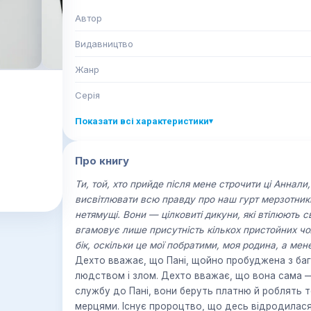
Автор
Видавництво
Жанр
Серія
Показати всі характеристики
▾
Про книгу
Ти, той, хто прийде після мене строчити ці Аннал
висвітлювати всю правду про наш гурт мерзотників
нетямущі. Вони — цілковиті дикуни, які втілюють св
вгамовує лише присутність кількох пристойних чо
бік, оскільки це мої побратими, моя родина, а мен
Дехто вважає, що Пані, щойно пробуджена з баг
людством і злом. Дехто вважає, що вона сама —
службу до Пані, вони беруть платню й роблять т
мерцями. Існує пророцтво, що десь відродилася