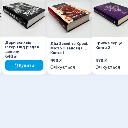
Дари волхвів.
Крихке серце.
Дім Землі та Крові.
Історії під різдвяні
Книга 2
Місто Півмісяця.
дзвони
Книга 1
640
₴
990
₴
470
₴
Купити
Очікується
Очікується