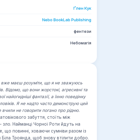
Ґлен Кук
Nebo BookLab Publishing
фентези
Небомагія
и, вже маєш розуміти, що я не зважуюсь
. Відомо, що вони жорстокі, агресивні та
ої найогидніші фантазії, а їхню поведінку
ловіків. Я не надто часто демонструю цей
е вчили не говорити погано про рідню.
атовікового забуття, стоїть між
 зло. Найманці Чорної Роти йдуть на
е, що повинні, ховаючи сумніви разом із
 Біла Троянда, щоб знову втілити добро.