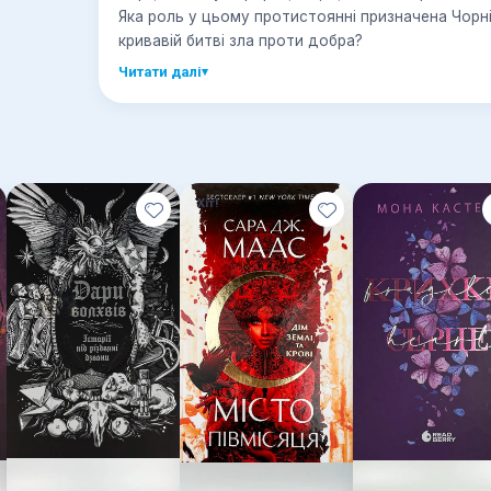
Яка роль у цьому протистоянні призначена Чорні
кривавій битві зла проти добра?
Читати далі
▾
Хіт!