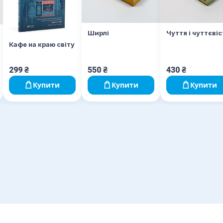
Ширлі
Чуття і чуттєвіс
Кафе на краю світу
299
₴
550
₴
430
₴
Купити
Купити
Купити