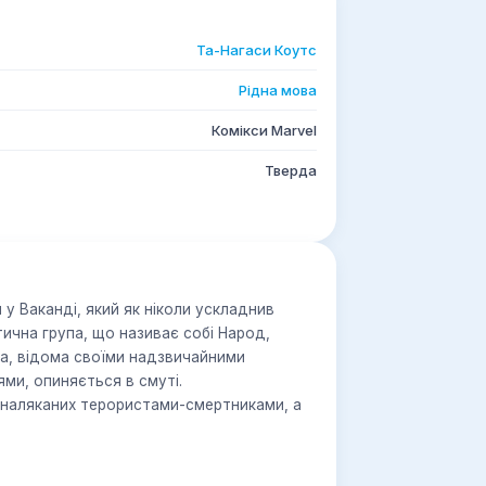
Та-Нагаси Коутс
Рідна мова
Комікси Marvel
Тверда
у Ваканді, який як ніколи ускладнив
чна група, що називає собі Народ,
а, відома своїми надзвичайними
ми, опиняється в смуті.
 наляканих терористами-смертниками, а