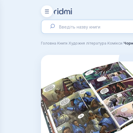
☰
›
›
›
›
Головна
Книги
Художня література
Комікси
Чорн