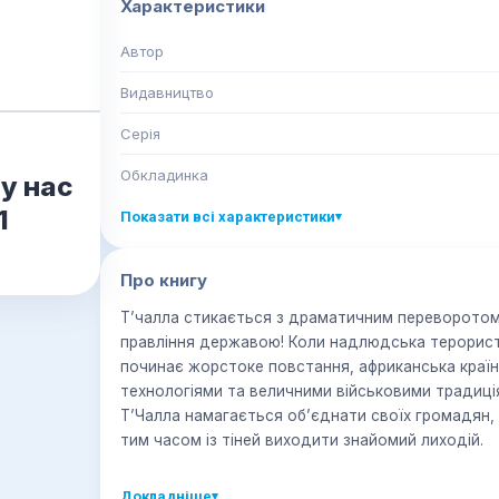
Характеристики
Автор
Видавництво
Серія
Обкладинка
у нас
1
Показати всі характеристики
▾
Про книгу
Т’чалла стикається з драматичним переворотом 
правління державою! Коли надлюдська терористи
починає жорстоке повстання, африканська країн
технологіями та величними військовими традиція
Т’Чалла намагається об’єднати своїх громадян,
тим часом із тіней виходити знайомий лиходій.
Докладніше
▾