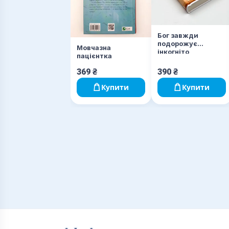
Бог завжди
подорожує
Мовчазна
інкогніто
пацієнтка
369
₴
390
₴
Купити
Купити