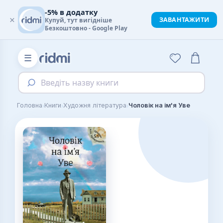
-5% в додатку
×
ЗАВАНТАЖИТИ
Купуй, тут вигідніше
Безкоштовно - Google Play
☰
Введіть назву книги
›
›
›
Головна
Книги
Художня література
Чоловік на ім'я Уве