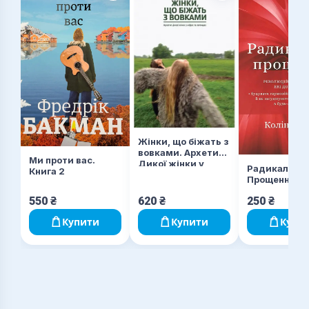
Жінки, що біжать з
вовками. Архетип
Ми проти вас.
Дикої жінки у
Радикальне
Книга 2
міфах та легендах
Прощення
550
₴
620
₴
250
₴
Купити
Купити
Купи