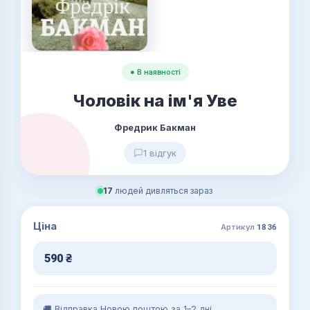
● В наявності
Чоловік на ім'я Уве
Фредрик Бакман
1 відгук
17
людей дивляться зараз
Ціна
Артикул
1836
590
₴
🚚 Відправка Новою поштою за 1–2 дні