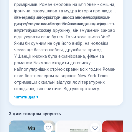
примірників. Роман «Чоловік на ім’я Уве» - смішна,
іронічна, зворушлива та мудра історія про людей,
які через ті чи інші причини стали непотрібними
Уве – добрий буркотун, якого неодноразово
для суспільства. Твор про повсякденну мужність
випробовувала частка. Вийшовши на пенсію,
жити і бути собою.
втративши кохану дружину, він змушений заново
відшукувати сенс буття. Та чи хоче цього Уве?
Яким би сумним не був його вибір, на чоловіка
чекає ще багато любові, дружби та пригод.
У Швеції книжка була екранізована, фільм за
романом Бакмана входити до списку
найпопулярніших стрічок країни всіх годин. Роман
став бестселлером за версією New York Times,
отримавши схвальні відгуки як літературних
оглядачів, так і читачів. Відгуки про книгу.
Читати далі
▾
З цим товаром купують