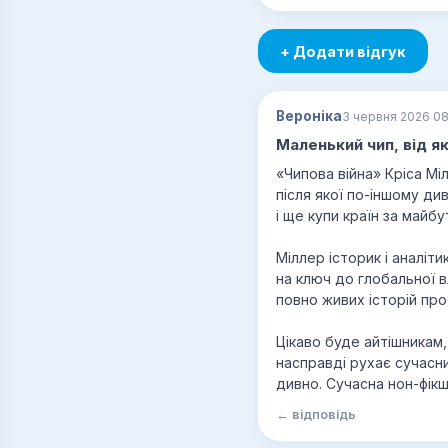
+ Додати відгук
Вероніка
3 червня 2026 08
Маленький чип, від я
«Чипова війна» Кріса Міл
після якої по-іншому ди
і ще купи країн за майбу
Міллер історик і аналіти
на ключ до глобальної в
повно живих історій про
Цікаво буде айтішникам,
насправді рухає сучасним
дивно. Сучасна нон-фікш
← відповідь