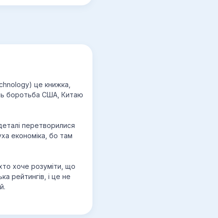
Technology) це книжка,
їть боротьба США, Китаю
ї деталі перетворилися
уха економіка, бо там
 хто хоче розуміти, що
ка рейтингів, і це не
й.