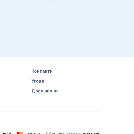
Контакти
Угода
Дропшипінг
G
Pay
monoPay