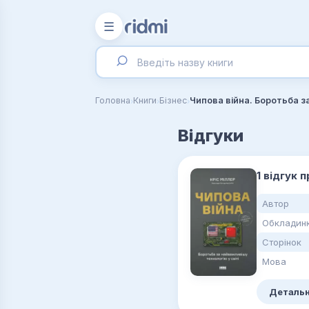
☰
›
›
›
Головна
Книги
Бізнес
Чипова війна. Боротьба за
Відгуки
1 відгук 
Автор
Обкладин
Сторінок
Мова
Детальн