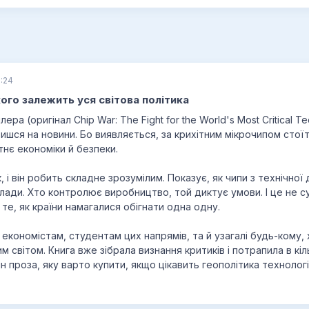
:24
кого залежить уся світова політика
лера (оригінал Chip War: The Fight for the World's Most Critical 
вишся на новини. Бо виявляється, за крихітним мікрочипом сто
тнє економіки й безпеки.
к, і він робить складне зрозумілим. Показує, як чипи з технічно
лади. Хто контролює виробництво, той диктує умови. І це не с
 те, як країни намагалися обігнати одна одну.
 економістам, студентам цих напрямів, та й узагалі будь-кому,
 світом. Книга вже зібрала визнання критиків і потрапила в кіль
н проза, яку варто купити, якщо цікавить геополітика технологі