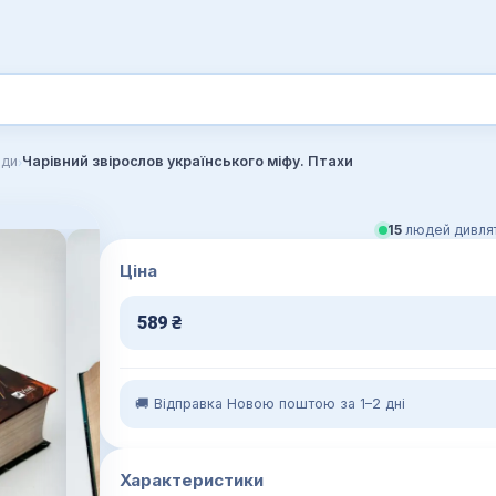
›
нди
Чарівний звірослов українського міфу. Птахи
14
людей дивлят
Ціна
589
₴
🚚 Відправка Новою поштою за 1–2 дні
Характеристики