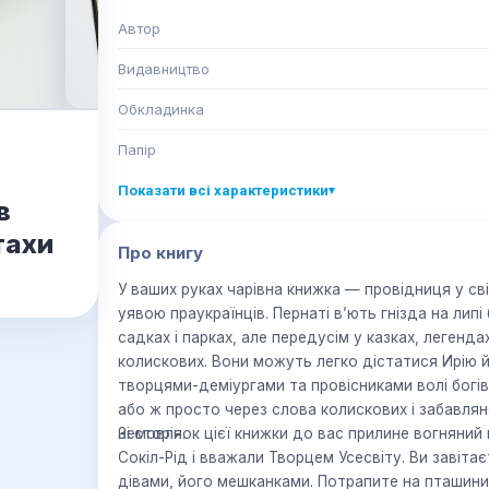
Автор
Видавництво
Обкладинка
Папір
Показати всі характеристики
▾
в
тахи
Про книгу
У ваших руках чарівна книжка — провідниця у сві
уявою праукраїнців. Пернаті в’ють гнізда на липі біля хати й на горищі бага
садках і парках, але передусім у казках, легенда
колискових. Вони можуть легко дістатися Ирію 
творцями-деміургами та провісниками волі богів
або ж просто через слова колискових і забавля
немовля.
Зі сторінок цієї книжки до вас прилине вогняний
Сокіл-Рід і вважали Творцем Усесвіту. Ви завіт
дівами, його мешканками. Потрапите на пташини