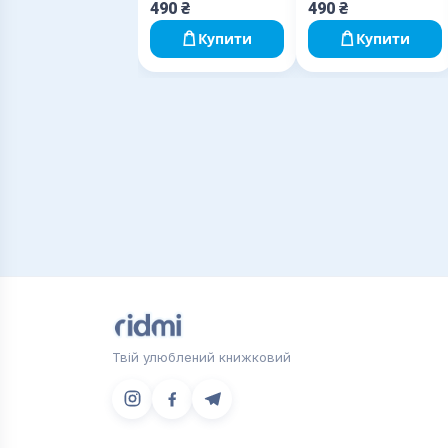
490
₴
490
₴
Купити
Купити
Твій улюблений книжковий