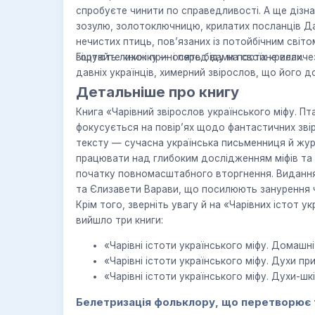
спробуєте чинити по справедливості. А ще дізн
зозулю, золотоключницю, крилатих посланців Да
нечистих птиць, пов’язаних із потойбічним світ
віщують лихо і приносять біду на своїх крилах.
Гортайте книжку — і перед вами постане величе
давніх українців, химерний звірослов, що його 
Детальніше про книгу
Книга «Чарівний звірослов українського міфу. П
фокусується на повір’ях щодо фантастичних звір
тексту — сучасна українська письменниця й жур
працювати над глибоким дослідженням міфів та л
початку повномасштабного вторгнення. Видання
та Єлизавети Варави, що посилюють занурення ч
Крім того, зверніть увагу й на «Чарівних істот ук
вийшло три книги:
«Чарівні істоти українського міфу. Домашн
«Чарівні істоти українського міфу. Духи п
«Чарівні істоти українського міфу. Духи-шк
Белетризація фольклору, що перетворює т