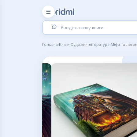
☰
›
›
›
Головна
Книги
Художня література
Міфи та леге