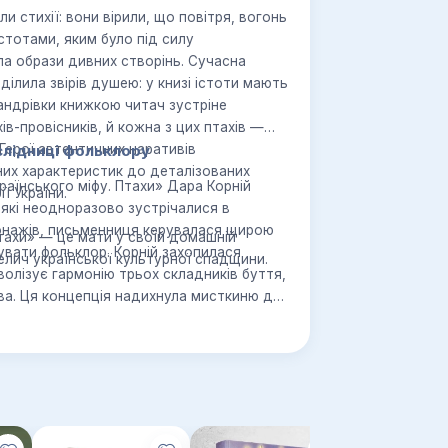
ли стихії: вони вірили, що повітря, вогонь
стотами, яким було під силу
ла образи дивних створінь. Сучасна
ілила звірів душею: у книзі істоти мають
андрівки книжкою читач зустріне
хів-провісників, й кожна з цих птахів —
 Герої автентичних наративів
слідниці фольклору
них характеристик до деталізованих
раїнського міфу. Птахи» Дара Корній
ї України.
 які неодноразово зустрічалися в
сонажів, письменниця керувалася щирою
Птахи» — це мати у своїй домашній
увати фольклор. Корній захопилася
велич української культурної спадщини.
лізує гармонію трьох складників буття,
ва. Ця концепція надихнула мисткиню до
я з тисячолітньою легендою про
рмі.
понує ознайомитися з умовними
походження, особливості будови тіла й
 видання часто посилається та цитує