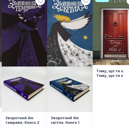
вірші, пісні й приказки, що переплітаються з о
надають доробку особливого колориту.
Тому, що ти є.
Тому, що ти є
Зворотний бік
Зворотний бік
темряви. Книга 2
світла. Книга 1