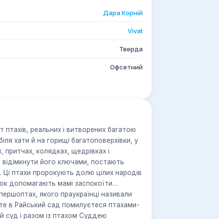
Дара Корній
Vivat
Тверда
Офсетний
т птахів, реальних і витворених багатою
топоверхівки, у
х, притчах, колядках, щедрівках і
й відімкнути його ключами, постають
. Ці птахи пророкують долю цілих народів
нок допомагають мамі заспокоїти
 першоптах, якого праукраїнці називали
аєте в Райський сад помилуєтеся птахами-
й суд і разом із птахом Суддею