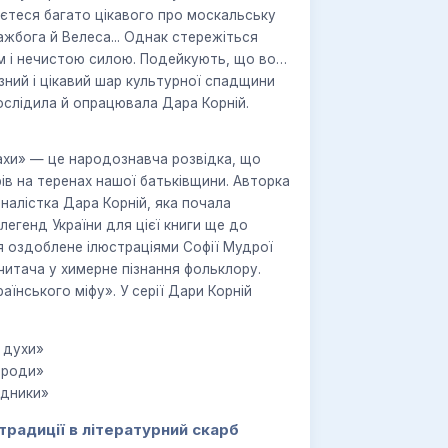
аєтеся багато цікавого про москальську
жбога й Велеса... Однак стережіться
ом і нечистою силою. Подейкують, що вони
зний і цікавий шар культурної спадщини
дослідила й опрацювала Дара Корній.
тахи» — це народознавча розвідка, що
ів на теренах нашої батьківщини. Авторка
налістка Дара Корній, яка почала
егенд України для цієї книги ще до
 оздоблене ілюстраціями Софії Мудрої
итача у химерне пізнання фольклору.
раїнського міфу». У серії Дари Корній
і духи»
рироди»
ідники»
радиції в літературний скарб