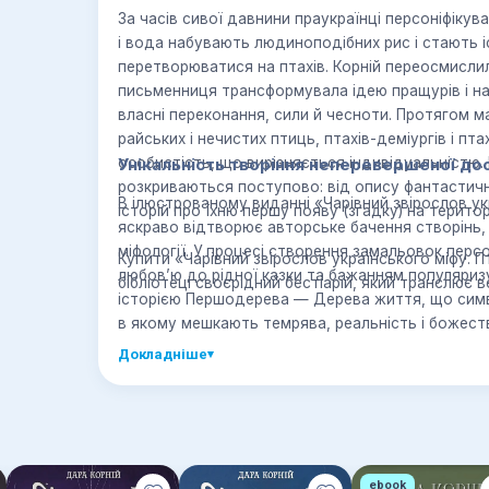
За часів сивої давнини праукраїнці персоніфікува
і вода набувають людиноподібних рис і стають і
перетворюватися на птахів. Корній переосмисли
письменниця трансформувала ідею пращурів і над
власні переконання, сили й чесноти. Протягом м
райських і нечистих птиць, птахів-деміургів і пта
особистість, що вирізняється індивідуальністю.
Унікальність творіння неперевершеної до
розкриваються поступово: від опису фантастич
В ілюстрованому виданні «Чарівний звірослов ук
історій про їхню першу появу (згадку) на територі
яскраво відтворює авторське бачення створінь,
міфології. У процесі створення замальовок пер
Купити «Чарівний звірослов українського міфу. 
любов’ю до рідної казки та бажанням популяриз
бібліотеці своєрідний бестіарій, який транслює 
історією Першодерева — Дерева життя, що симво
в якому мешкають темрява, реальність і божест
написання книжки, де світобудова перегукуєтьс
Докладніше
▾
всемогутнє дерево, що збереглася в співаній фо
Для зручності сприйняття інформації книга про
позначеннями: авторка чітко описує здібності, 
середовище гніздування міфічних птахів. Також
ebook