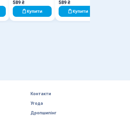
589
₴
589
₴
589
₴
Купити
Купити
Купи
Контакти
Угода
Дропшипінг