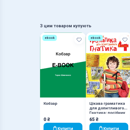
З цим товаром купують
ebook
ebook
Кобзар
Цікава граматика
для допитливого
Гнатика: посібник
для поглибленого
0
₴
65
₴
вивчення
української мови:
Купити
Купити