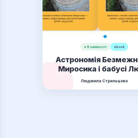
● В наявності
ebook
Астрономія Безмежн
Миросика і бабусі Л
Людмила Стрельцова