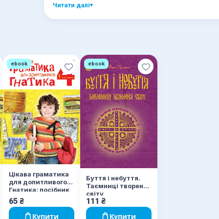
Читати далі
▾
ebook
ebook
Цікава граматика
Буття і небуття.
для допитливого
Таємниці творення
Гнатика: посібник
світу
для поглибленого
65
₴
111
₴
вивчення
української мови :
Купити
Купити