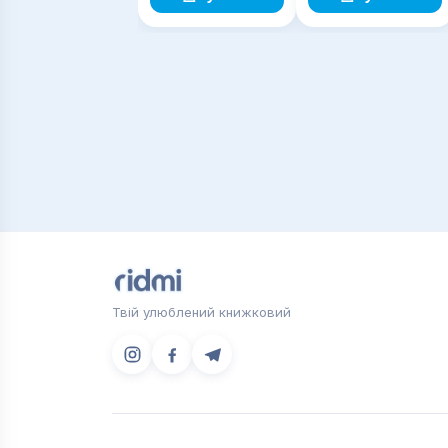
4 кл.: у 2-х ч. Ч.2
Твій улюблений книжковий