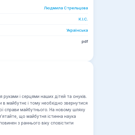
Людмила Стрельцова
К.І.С.
Українська
pdf
 руками і серцями наших дітей та онуків.
и в майбутнє і тому необхідно звернутися
кої справи майбутнього. На новому шляху
м’ятайте, що майбутня істинна наука
 повинен з раннього віку сповістити