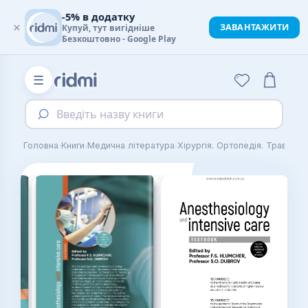
-5% в додатку
×
ЗАВАНТАЖИТИ
Купуй, тут вигідніше
Безкоштовно - Google Play
☰
Введіть назву книги
›
›
›
Головна
Книги
Медична література
Хірургія. Ортопедія. Травмато