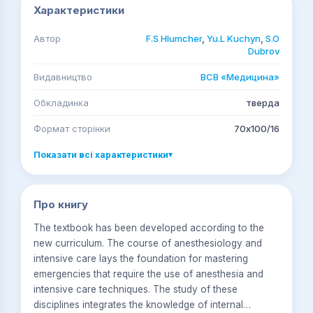
Характеристики
Автор
F.S Hlumcher
,
Yu.L Kuchyn
,
S.O
Dubrov
Видавництво
ВСВ «Медицина»
Обкладинка
тверда
Формат сторінки
70х100/16
Показати всі характеристики
▾
Про книгу
The textbook has been developed according to the
new curriculum. The course of anesthesiology and
intensive care lays the foundation for mastering
emergencies that require the use of anesthesia and
intensive care techniques. The study of these
disciplines integrates the knowledge of internal