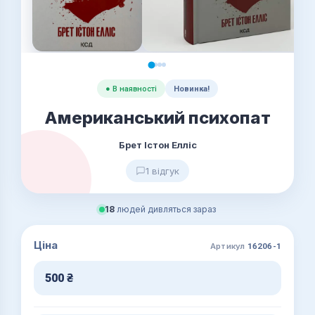
● В наявності
Новинка!
Американський психопат
Брет Істон Елліс
1 відгук
18
людей дивляться зараз
Ціна
Артикул
16206-1
500
₴