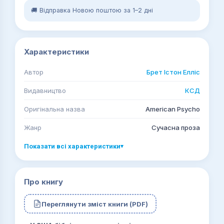
🚚 Відправка Новою поштою за 1–2 дні
Характеристики
Автор
Брет Істон Елліс
Видавництво
КСД
Оригінальна назва
American Psycho
Жанр
Сучасна проза
Показати всі характеристики
▾
Про книгу
Переглянути зміст книги (PDF)