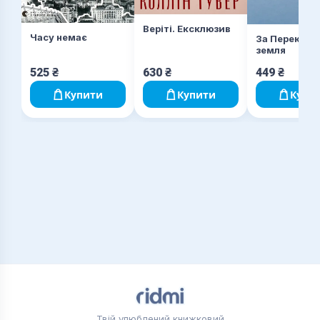
зупинити?
Веріті. Ексклюзив
Часу немає
За Перекопо
земля
525
₴
630
₴
449
₴
Купити
Купити
Купи
Твій улюблений книжковий