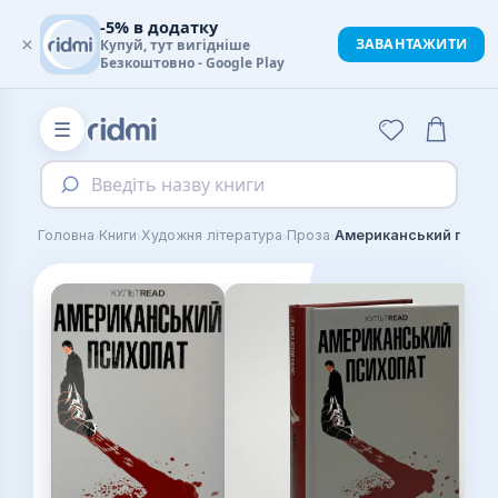
-5% в додатку
×
ЗАВАНТАЖИТИ
Купуй, тут вигідніше
Безкоштовно - Google Play
☰
Введіть назву книги
›
›
›
›
Головна
Книги
Художня література
Проза
Американський псих