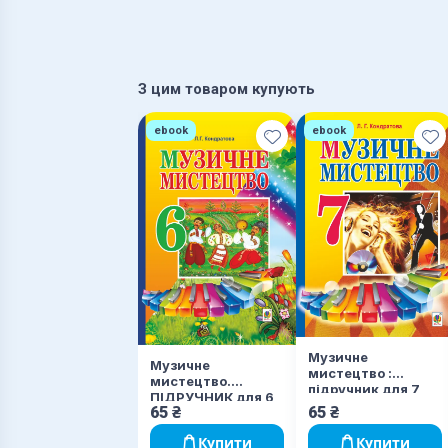
З цим товаром купують
ebook
ebook
Музичне
Музичне
мистецтво :
мистецтво.
підручник для 7
ПІДРУЧНИК для 6
класу
65
₴
65
₴
класу
загальноосвітніх
загальноосвітніх
навчальних
Купити
Купити
навчальних