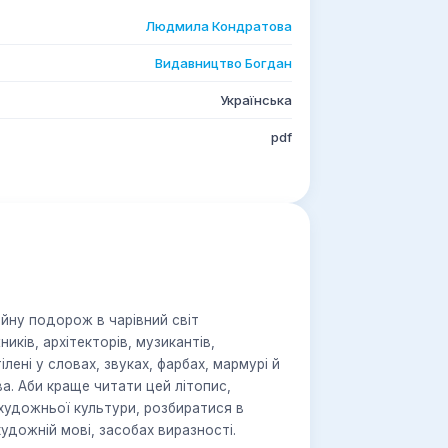
Людмила Кондратова
Видавництво Богдан
Українська
pdf
йну подорож в чарівний світ
ків, архітекторів, музикантів,
ілені у словах, звуках, фарбах, мармурі й
а. Аби краще читати цей літопис,
 художньої культури, розбиратися в
дожній мові, засобах виразності.