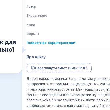
Автор
Видавництво
Мова
Формат
к для
Показати всі характеристики
▾
льної
Про книгу
Переглянути зміст книги (PDF)
Дорогі восьмикласники! Запрошую вас у незвича
прекрасного, створений працею видатних художни
літераторів минулих століть. Мистецькі твори, вт
граніті, є своєрідним літописом розвитку людств
потрібно хоча б у загальних рисах знати історію
особливостях кожного виду мистецтва, у його ху