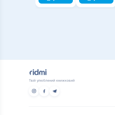
закладів
закладів
Твій улюблений книжковий