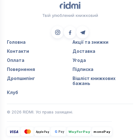
Твій улюблений книжковий
Головна
Акції та знижки
Контакти
Доставка
Оплата
Угода
Повернення
Підписка
Дропшипінг
Вішліст книжкових
бажань
Клуб
© 2026 RIDMI. Усі права захищені.
VISA
G
Pay
monoPay
Apple Pay
WayForPay