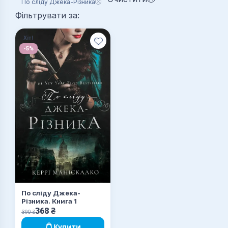
По сліду Джека-Різника
Фільтрувати за:
Хіт!
-5%
По сліду Джека-
Різника. Книга 1
368
₴
390
₴
Купити