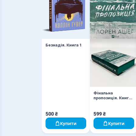
Безнадія. Книга 1
Фінальна
пропозиція. Книга
3
500
₴
599
₴
Купити
Купити