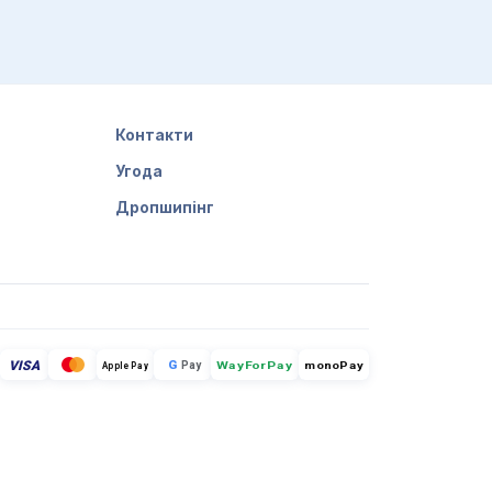
уйнівна.
Контакти
Угода
Дропшипінг
ію до романів про кохання, щоб не було
и тих, хто вже купив даний твір.
VISA
G
Pay
monoPay
Apple Pay
WayForPay
авчать життя і не допоможуть знайти
книги. Але не потрібно думати, що книги
хання: шпигунські, історичні та
ати твір.