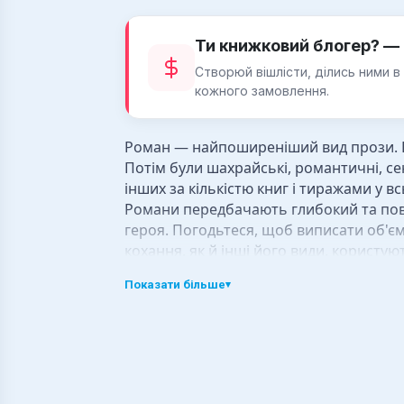
Ти книжковий блогер? — 
Створюй вішлісти, ділись ними в
кожного замовлення.
Роман — найпоширеніший вид прози. Поч
Потім були шахрайські, романтичні, се
інших за кількістю книг і тиражами у вс
Романи передбачають глибокий та повн
героя. Погодьтеся, щоб виписати об'є
кохання, як й інші його види, користу
Романи: різноманіття в
Показати більше
▾
Романи про кохання — найчисленніша гр
"Майстер і Маргарита";
"Грозовий перевал";
"Ярмарок марнославства";
"Собор Паризької Богоматері";