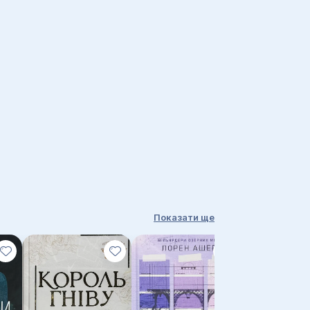
Показати ще
Хіт!