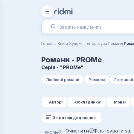
☰
›
›
›
›
Головна
Книги
Художня література
Романы
Рома
Романи - PROMe
Серія - "PROMe"
Любовні романи
Ромком
Готичний
Автор
Обкладинка
Мова
За датою додавання
Очистити
Фільтрувати за:
PROMe