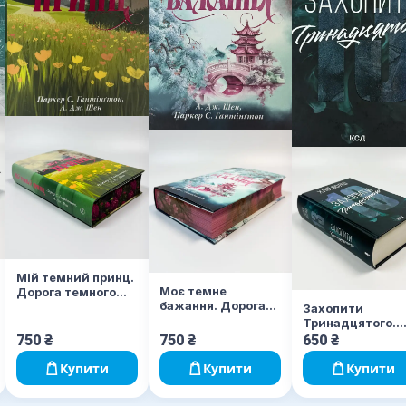
Мій темний принц.
Моє темне
Дорога темного
бажання. Дорога
принца. Книга 3
Захопити
темного принца.
Тринадцятого.
Книга 2
Книга 1
750
₴
750
₴
650
₴
Купити
Купити
Купити