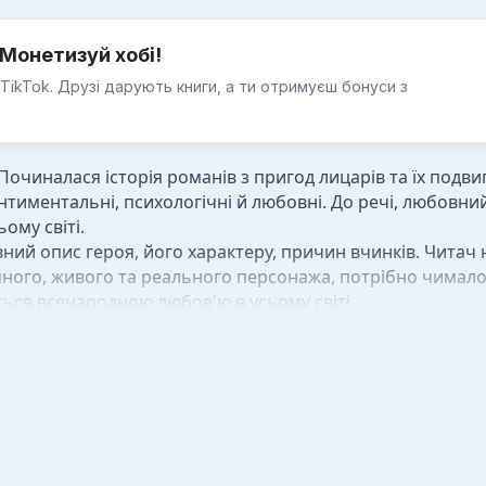
Монетизуй хобі!
 TikTok. Друзі дарують книги, а ти отримуєш бонуси з
иналася історія романів з пригод лицарів та їх подвиг
нтиментальні, психологічні й любовні. До речі, любовни
ьому світі.
ий опис героя, його характеру, причин вчинків. Читач 
много, живого та реального персонажа, потрібно чимал
ються всенародною любов'ю в усьому світі.
ибору
упа творів цього жанру. До найбільш відомих можна від