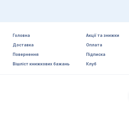
ться щасливо, адже любов часто невзаємна, трагічна і р
о обов'язково згадати й такі:
Головна
Акції та знижки
Доставка
Оплата
Повернення
Підписка
Вішліст книжкових бажань
Клуб
і, пишності та силі. Тому потрібно уважно читати анотац
те ознайомитися з коротким описом до книги та відгукам
читати?
р як дорослої жінки, так і підлітка. Хоч ці книги й не н
я від сірих буднів та отримати задоволення від сюжету 
ловіки теж можуть знайти підхожі для себе романи про ко
отацією до книги, щоб зрозуміти, чи буде цікаво вам чит