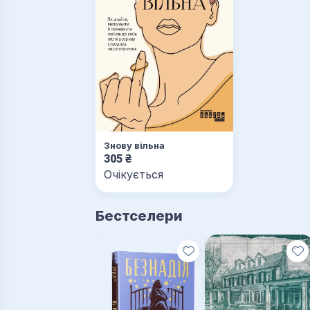
Знову вільна
305
₴
Очікується
Бестселери