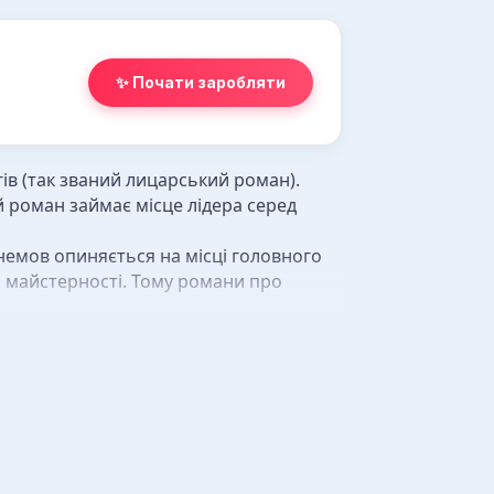
✨ Почати заробляти
ів (так званий лицарський роман).
й роман займає місце лідера серед
немов опиняється на місці головного
о майстерності. Тому романи про
нести такі, як: