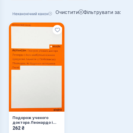
Очистити
Фільтрувати за:
Неканонічний канон
Подорож ученого
доктора Леонардо і
його майбутньої
262
₴
коханки прекрасної