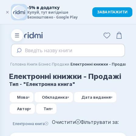
-5% в додатку
×
ЗАВАНТАЖИТИ
Купуй, тут вигідніше
Безкоштовно - Google Play
☰
Введіть назву книги
›
›
›
›
Головна
Книги
Бізнес
Продажи
Електронні книжки - Продажі
Електронні книжки - Продажі
Тип - "Електронна книга"
Мова
Обкладинка
Дата видання
Автор
Тип
Очистити
Фільтрувати за:
Електронна книга