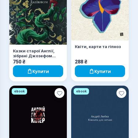
Квіти, карти та гіпноз
Казки старої Англії,
зібрані Джозефом
Джейкобсом
750
₴
288
₴
Купити
Купити
ebook
ebook