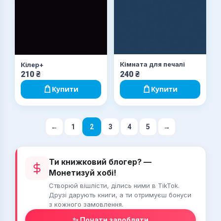
Кімната для печалі
Кілер+
210
₴
240
₴
Купити
Купити
←
1
2
3
4
5
→
Ти книжковий блогер? —
Монетизуй хобі!
Створюй вішлісти, ділись ними в TikTok.
Друзі дарують книги, а ти отримуєш бонуси
з кожного замовлення.
✨ Почати заробляти