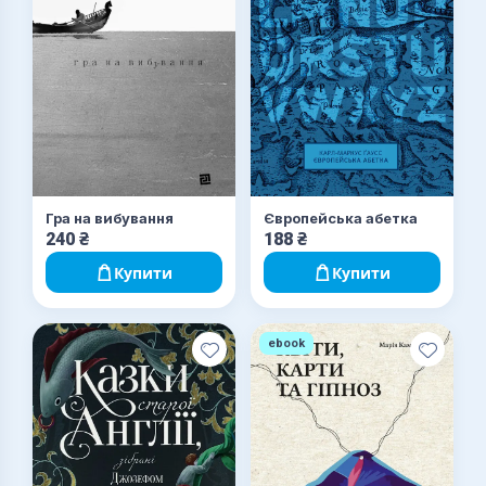
Гра на вибування
Європейська абетка
240
₴
188
₴
Купити
Купити
ebook