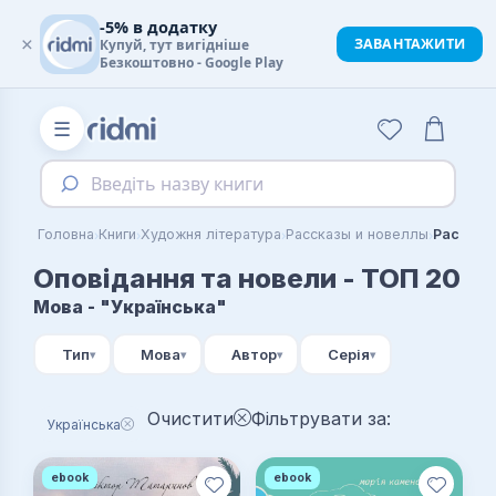
-5% в додатку
×
ЗАВАНТАЖИТИ
Купуй, тут вигідніше
Безкоштовно - Google Play
☰
Введіть назву книги
›
›
›
›
Головна
Книги
Художня література
Рассказы и новеллы
Рассказ
Оповідання та новели - ТОП 20
Мова - "Українська"
Тип
Мова
Автор
Серія
Очистити
Фільтрувати за:
Українська
ebook
ebook