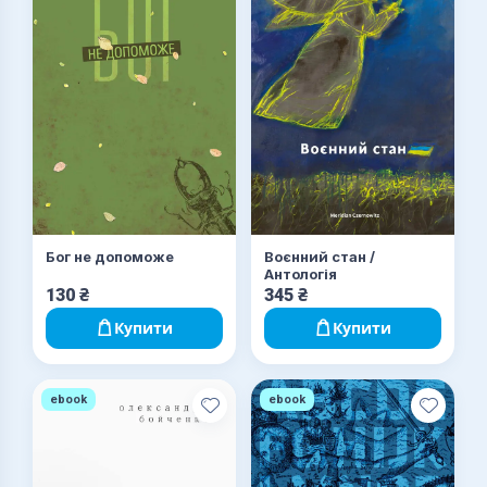
Бог не допоможе
Воєнний стан /
Антологія
130
₴
345
₴
Купити
Купити
ebook
ebook