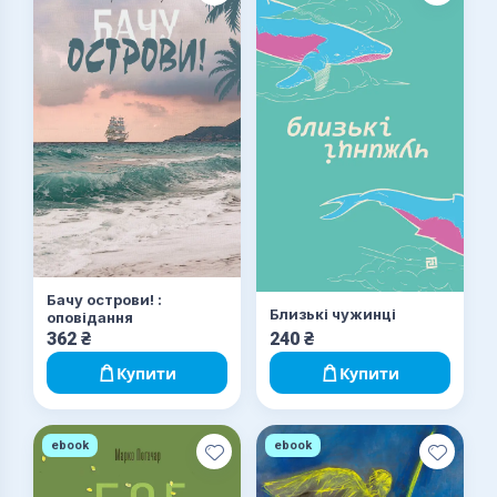
Бачу острови! :
Близькі чужинці
оповідання
362
₴
240
₴
Купити
Купити
ebook
ebook