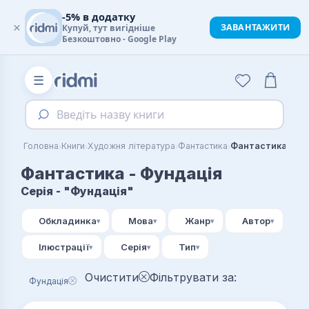
-5% в додатку
×
ЗАВАНТАЖИТИ
Купуй, тут вигідніше
Безкоштовно - Google Play
☰
Введіть назву книги
›
›
›
›
Головна
Книги
Художня література
Фантастика
Фантастика - Фу
Фантастика - Фундація
Серія - "Фундація"
Обкладинка
Мова
Жанр
Автор
Ілюстрації
Серія
Тип
Очистити
Фільтрувати за:
Фундація