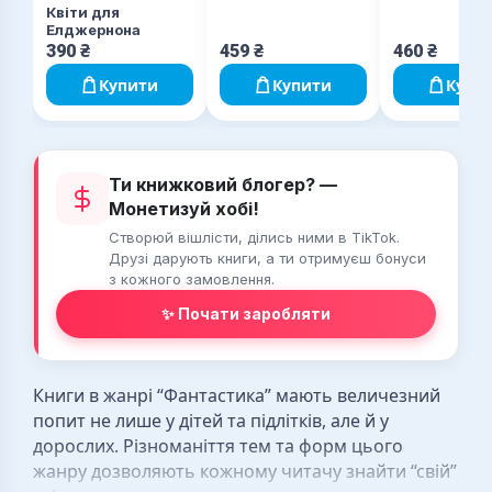
Квіти для
Елджернона
390
₴
459
₴
460
₴
Купити
Купити
Купи
Ти книжковий блогер? —
Монетизуй хобі!
Створюй вішлісти, ділись ними в TikTok.
Друзі дарують книги, а ти отримуєш бонуси
з кожного замовлення.
✨ Почати заробляти
Книги в жанрі “Фантастика” мають величезний
попит не лише у дітей та підлітків, але й у
дорослих. Різноманіття тем та форм цього
жанру дозволяють кожному читачу знайти “свій”