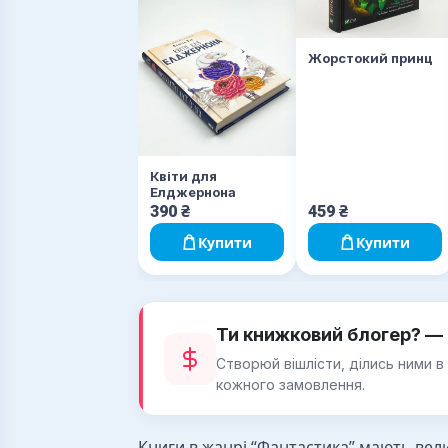
Жорстокий принц
Квіти для
Елджернона
390
₴
459
₴
Купити
Купити
Ти книжковий блогер? — 
Створюй вішлісти, ділись ними в
кожного замовлення.
Книги в жанрі “Фантастика” мають велич