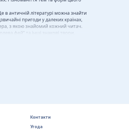
е в античній літературі можна знайти
дзвичайні пригоди у далеких країнах,
ера, з якою знайомий кожний читач.
олева фей” та інші знакові твори.
пір, Гофман, Достоєвський, Гоголь — у
наукової фантастики. Її батьком можна
СР фантастичні романи писали Олексій
Рокові яйця”), Олександр Беляєв,
игод. Так зароджувалося фентезі.
аються основою та еталоном. І хоча
тератури.
Контакти
Угода