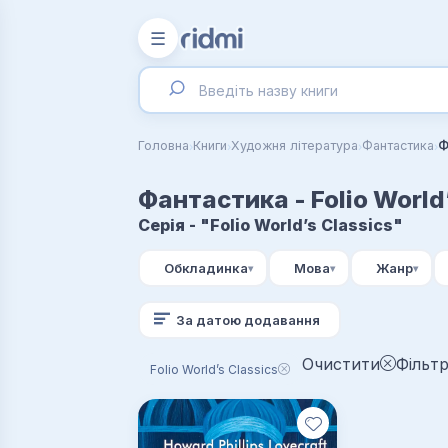
☰
›
›
›
›
Головна
Книги
Художня література
Фантастика
Ф
Фантастика - Folio World
Серія - "Folio World’s Classics"
Обкладинка
Мова
Жанр
За датою додавання
Очистити
Фільтр
Folio World’s Classics