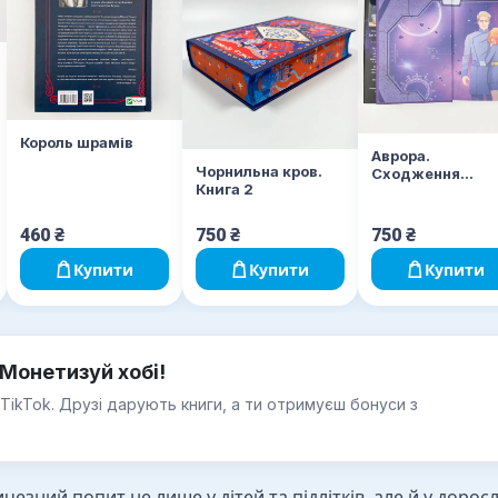
Король шрамів
Аврора.
Чорнильна кров.
Сходження
Книга 2
Аврори. Книга 1
460
₴
750
₴
750
₴
Купити
Купити
Купити
Монетизуй хобі!
 TikTok. Друзі дарують книги, а ти отримуєш бонуси з
езний попит не лише у дітей та підлітків, але й у дорос